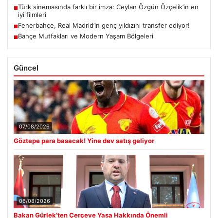
Türk sinemasında farklı bir imza: Ceylan Özgün Özçelik’in en
■
iyi filmleri
Fenerbahçe, Real Madrid’in genç yıldızını transfer ediyor!
■
Bahçe Mutfakları ve Modern Yaşam Bölgeleri
■
Güncel
07/08/2026
Göztepe para basacak! Yine dev satış geliyor
06/08/2026
Bakan Gürlek’ten Çerçeve Yasa Hakkında Önemli