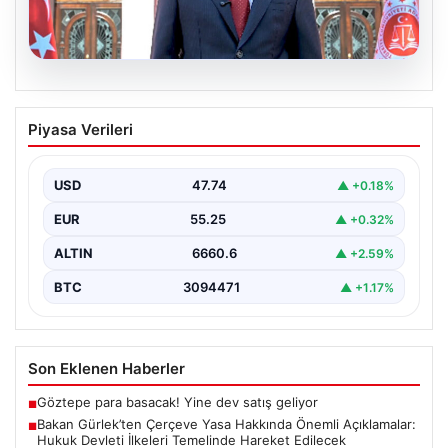
06.08.2026
Bakan Gürlek’ten Çerçeve Yasa
Piyasa Verileri
Hakkında Önemli Açıklamalar: Hukuk
Devleti İlkeleri Temelinde Hareket
Edilecek
USD
47.74
▲ +0.18%
Adalet Bakanı Akın Gürlek, terörle mücadelede yeni bir
EUR
55.25
▲ +0.32%
dönemi başlatacak çerçeve yasanın yürürlüğe
girmesiyle…
ALTIN
6660.6
▲ +2.59%
BTC
3094471
▲ +1.17%
Son Eklenen Haberler
Göztepe para basacak! Yine dev satış geliyor
■
Bakan Gürlek’ten Çerçeve Yasa Hakkında Önemli Açıklamalar:
■
Hukuk Devleti İlkeleri Temelinde Hareket Edilecek