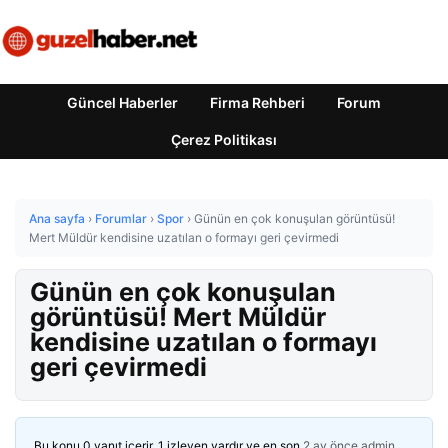
Güncel Haberler
Firma Rehberi
Forum
Çerez Politikası
Ana sayfa
›
Forumlar
›
Spor
›
Günün en çok konuşulan görüntüsü!
Mert Müldür kendisine uzatılan o formayı geri çevirmedi
Günün en çok konuşulan
görüntüsü! Mert Müldür
kendisine uzatılan o formayı
geri çevirmedi
Bu konu 0 yanıt içerir, 1 izleyen vardır ve en son
2 ay önce
admin