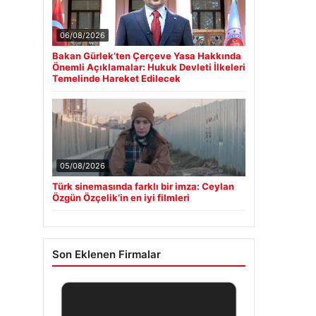
06/08/2026
Bakan Gürlek’ten Çerçeve Yasa Hakkında
Önemli Açıklamalar: Hukuk Devleti İlkeleri
Temelinde Hareket Edilecek
05/08/2026
Türk sinemasında farklı bir imza: Ceylan
Özgün Özçelik’in en iyi filmleri
Son Eklenen Firmalar