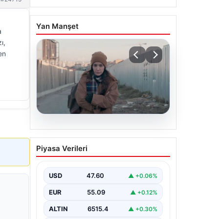
Yan Manşet
a
ı,
en
05.08.2026
Türk sinemasında farklı bir
Piyasa Verileri
imza: Ceylan Özgün
Özçelik’in en iyi filmleri
USD
47.60
▲ +0.06%
EUR
55.09
▲ +0.12%
ALTIN
6515.4
▲ +0.30%