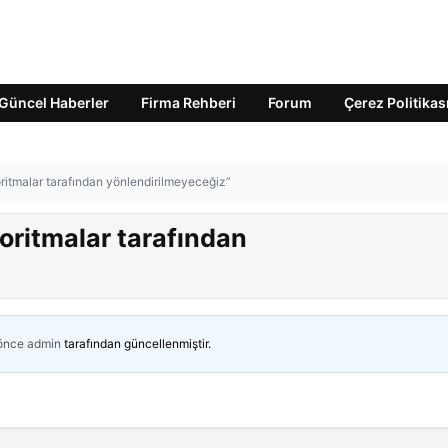
Güncel Haberler
Firma Rehberi
Forum
Çerez Politikas
oritmalar tarafından yönlendirilmeyeceğiz”
goritmalar tarafından
 önce
admin
tarafından güncellenmiştir.