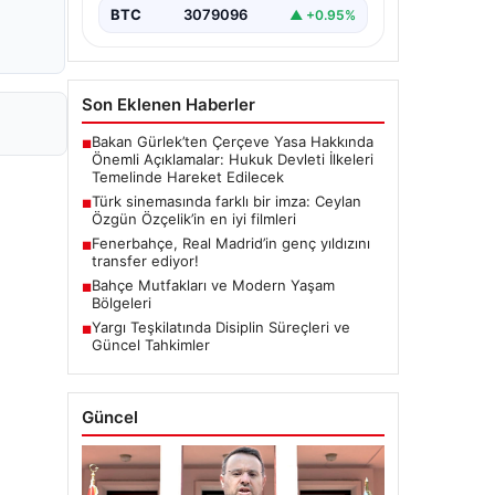
BTC
3079096
▲ +0.95%
Son Eklenen Haberler
Bakan Gürlek’ten Çerçeve Yasa Hakkında
■
Önemli Açıklamalar: Hukuk Devleti İlkeleri
Temelinde Hareket Edilecek
Türk sinemasında farklı bir imza: Ceylan
■
Özgün Özçelik’in en iyi filmleri
Fenerbahçe, Real Madrid’in genç yıldızını
■
transfer ediyor!
Bahçe Mutfakları ve Modern Yaşam
■
Bölgeleri
Yargı Teşkilatında Disiplin Süreçleri ve
■
Güncel Tahkimler
Güncel