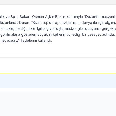
nçlik ve Spor Bakanı Osman Aşkın Bak’ın katılımıyla “Dezenformasyonl
zenlendi. Duran, “Bizim toplumla, devletimizle, dünya ile ilgili algımız
dimizle, benliğimizle ilgili algıyı oluşturmada dijital dünyanın gerçekt
lgoritmalarla gösteren büyük şirketlerin yönettiği bir vesayet aslında.
meyeceğiz” ifadelerini kullandı.