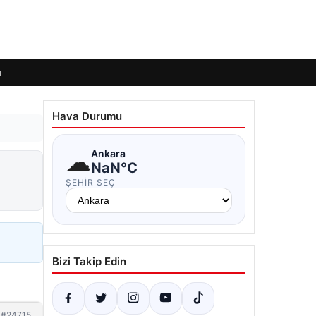
ı
Hava Durumu
☁
Ankara
NaN°C
ŞEHIR SEÇ
Bizi Takip Edin
#24715