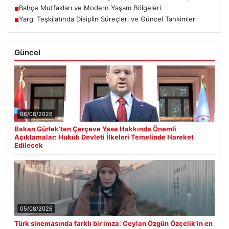
Bahçe Mutfakları ve Modern Yaşam Bölgeleri
■
Yargı Teşkilatında Disiplin Süreçleri ve Güncel Tahkimler
■
Güncel
06/08/2026
Bakan Gürlek’ten Çerçeve Yasa Hakkında Önemli
Açıklamalar: Hukuk Devleti İlkeleri Temelinde Hareket
Edilecek
05/08/2026
Türk sinemasında farklı bir imza: Ceylan Özgün Özçelik’in en