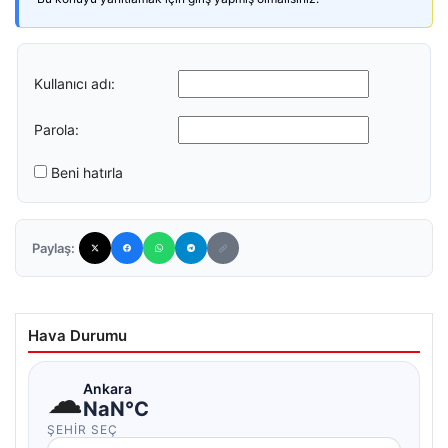
Kullanıcı adı:
Parola:
Beni hatırla
Paylaş:
Hava Durumu
☁
Ankara
NaN°C
ŞEHIR SEÇ