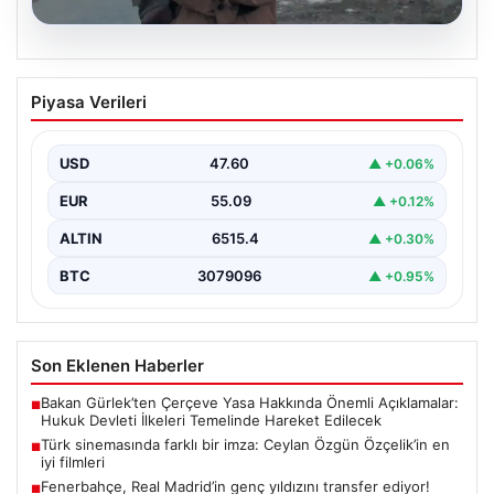
05.08.2026
Türk sinemasında farklı bir imza: Ceylan
Piyasa Verileri
Özgün Özçelik’in en iyi filmleri
USD
47.60
▲ +0.06%
EUR
55.09
▲ +0.12%
ALTIN
6515.4
▲ +0.30%
BTC
3079096
▲ +0.95%
Son Eklenen Haberler
Bakan Gürlek’ten Çerçeve Yasa Hakkında Önemli Açıklamalar:
■
Hukuk Devleti İlkeleri Temelinde Hareket Edilecek
Türk sinemasında farklı bir imza: Ceylan Özgün Özçelik’in en
■
iyi filmleri
Fenerbahçe, Real Madrid’in genç yıldızını transfer ediyor!
■