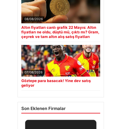
08/08/2026
Altın fiyatları canlı grafik 22 Mayıs: Altın
fiyatları ne oldu, düştü mü, çıktı mı? Gram,
çeyrek ve tam altın alış satış fiyatları
07/08/2026
Göztepe para basacak! Yine dev satış
geliyor
Son Eklenen Firmalar