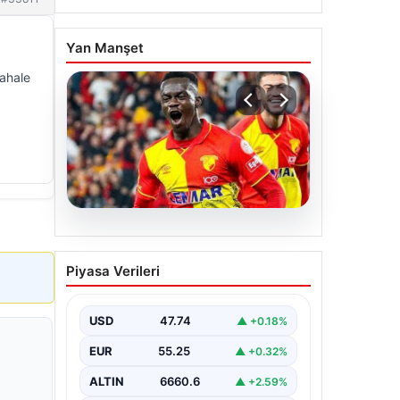
Yan Manşet
ahale
07.08.2026
Göztepe para basacak!
Piyasa Verileri
Yine dev satış geliyor
USD
47.74
▲ +0.18%
EUR
55.25
▲ +0.32%
ALTIN
6660.6
▲ +2.59%