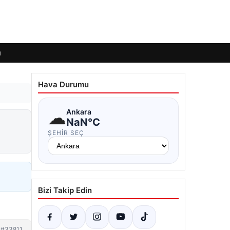
ı
Hava Durumu
☁
Ankara
NaN°C
ŞEHIR SEÇ
Bizi Takip Edin
#33811