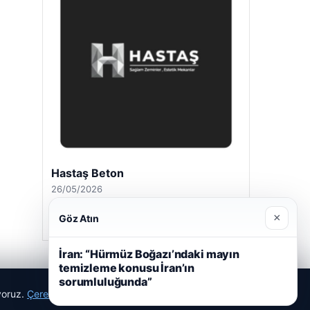
Hastaş Beton
26/05/2026
×
Göz Atın
İran: “Hürmüz Boğazı’ndaki mayın
temizleme konusu İran’ın
sorumluluğunda”
ıyoruz.
Çerez Politikamız
Reddet
Kabul Et