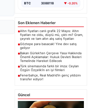
BTC
3088118
▼ -0.20%
Son Eklenen Haberler
Altın fiyatları canlı grafik 22 Mayıs: Altın
■
fiyatları ne oldu, düştü mü, çıktı mı? Gram,
çeyrek ve tam altın alış satış fiyatları
Göztepe para basacak! Yine dev satış
■
geliyor
Bakan Gürlek’ten Çerçeve Yasa Hakkında
■
Önemli Açıklamalar: Hukuk Devleti İlkeleri
Temelinde Hareket Edilecek
Türk sinemasında farklı bir imza: Ceylan
■
Özgün Özçelik’in en iyi filmleri
Fenerbahçe, Real Madrid’in genç yıldızını
■
transfer ediyor!
Güncel