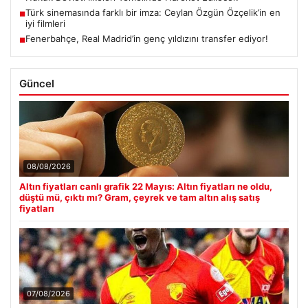
Türk sinemasında farklı bir imza: Ceylan Özgün Özçelik’in en
■
iyi filmleri
Fenerbahçe, Real Madrid’in genç yıldızını transfer ediyor!
■
Güncel
08/08/2026
Altın fiyatları canlı grafik 22 Mayıs: Altın fiyatları ne oldu,
düştü mü, çıktı mı? Gram, çeyrek ve tam altın alış satış
fiyatları
07/08/2026