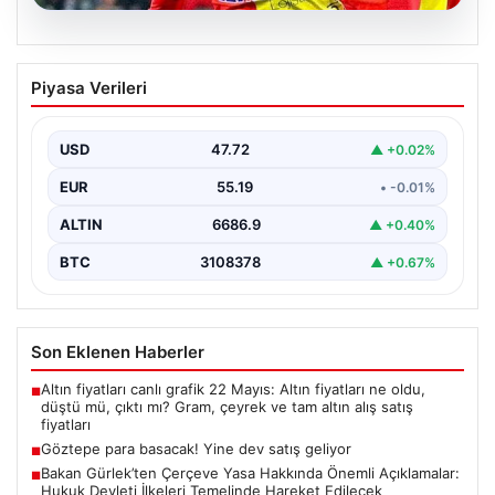
07.08.2026
Göztepe para basacak! Yine dev satış
Piyasa Verileri
geliyor
USD
47.72
▲ +0.02%
EUR
55.19
• -0.01%
ALTIN
6686.9
▲ +0.40%
BTC
3108378
▲ +0.67%
Son Eklenen Haberler
Altın fiyatları canlı grafik 22 Mayıs: Altın fiyatları ne oldu,
■
düştü mü, çıktı mı? Gram, çeyrek ve tam altın alış satış
fiyatları
Göztepe para basacak! Yine dev satış geliyor
■
Bakan Gürlek’ten Çerçeve Yasa Hakkında Önemli Açıklamalar:
■
Hukuk Devleti İlkeleri Temelinde Hareket Edilecek