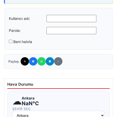
Kullanıcı adı:
Parola:
Beni hatırla
Paylaş:
Hava Durumu
☁
Ankara
NaN°C
ŞEHIR SEÇ