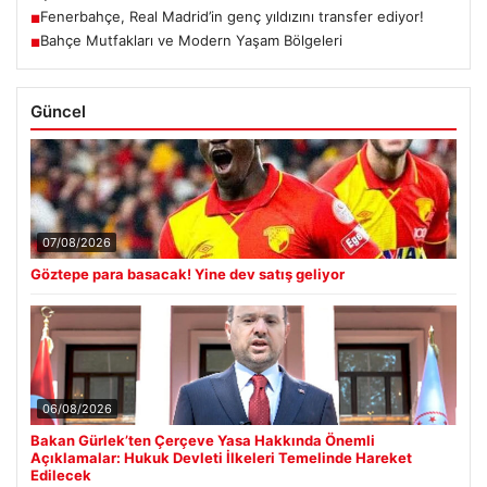
Fenerbahçe, Real Madrid’in genç yıldızını transfer ediyor!
■
Bahçe Mutfakları ve Modern Yaşam Bölgeleri
■
Güncel
07/08/2026
Göztepe para basacak! Yine dev satış geliyor
06/08/2026
Bakan Gürlek’ten Çerçeve Yasa Hakkında Önemli
Açıklamalar: Hukuk Devleti İlkeleri Temelinde Hareket
Edilecek