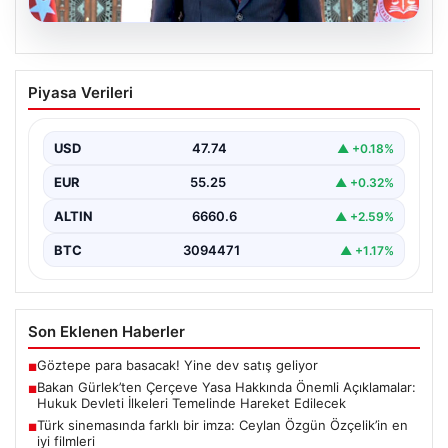
06.08.2026
Bakan Gürlek’ten Çerçeve Yasa
Piyasa Verileri
Hakkında Önemli Açıklamalar: Hukuk
Devleti İlkeleri Temelinde Hareket
Edilecek
USD
47.74
▲ +0.18%
Adalet Bakanı Akın Gürlek, terörle mücadelede yeni bir
EUR
55.25
▲ +0.32%
dönemi başlatacak çerçeve yasanın yürürlüğe
girmesiyle…
ALTIN
6660.6
▲ +2.59%
BTC
3094471
▲ +1.17%
Son Eklenen Haberler
Göztepe para basacak! Yine dev satış geliyor
■
Bakan Gürlek’ten Çerçeve Yasa Hakkında Önemli Açıklamalar:
■
Hukuk Devleti İlkeleri Temelinde Hareket Edilecek
Türk sinemasında farklı bir imza: Ceylan Özgün Özçelik’in en
■
iyi filmleri