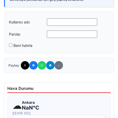
Kullanıcı adı:
Parola:
Beni hatırla
Paylaş:
Hava Durumu
☁
Ankara
NaN°C
ŞEHIR SEÇ