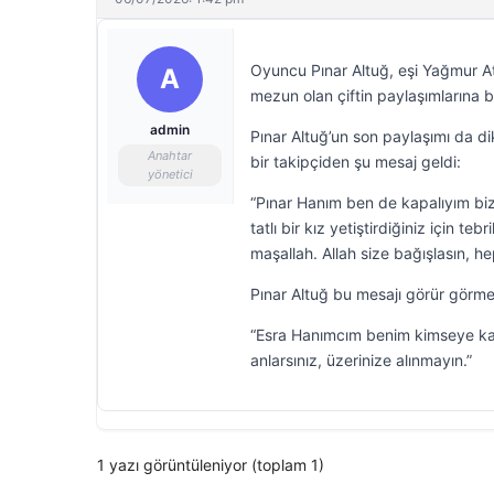
Oyuncu Pınar Altuğ, eşi Yağmur Atac
A
mezun olan çiftin paylaşımlarına 
admin
Pınar Altuğ’un son paylaşımı da di
Anahtar
bir takipçiden şu mesaj geldi:
yönetici
“Pınar Hanım ben de kapalıyım bize
tatlı bir kız yetiştirdiğiniz için t
maşallah. Allah size bağışlasın, hep 
Pınar Altuğ bu mesajı görür görme
“Esra Hanımcım benim kimseye karş
anlarsınız, üzerinize alınmayın.”
1 yazı görüntüleniyor (toplam 1)