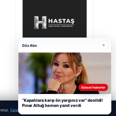
×
Göz Atın
Prenses Night Club
29/04/2026
Güncel Haberler
“Kapalılara karşı ön yargınız var” denildi!
Pınar Altuğ hemen yanıt verdi
ıyoruz.
Çerez Politikamız
Reddet
Kabul Et