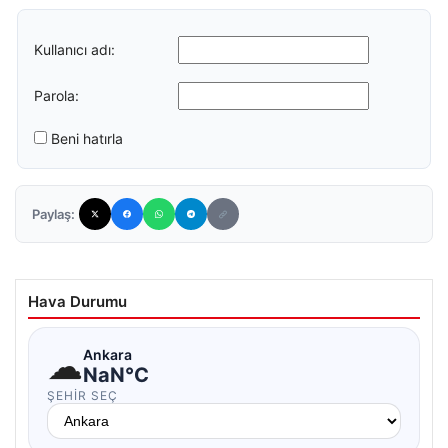
Kullanıcı adı:
Parola:
Beni hatırla
Paylaş:
Hava Durumu
☁
Ankara
NaN°C
ŞEHIR SEÇ