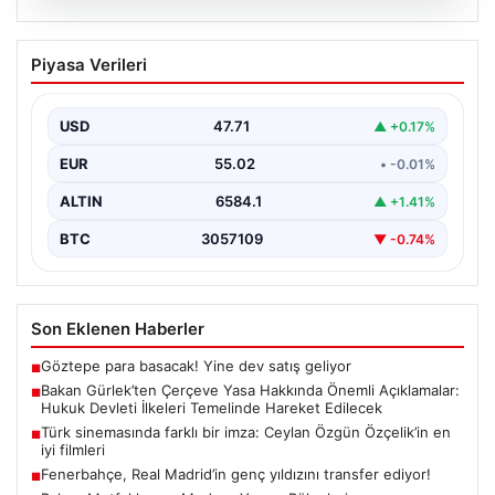
06.08.2026
Bakan Gürlek’ten Çerçeve Yasa
Piyasa Verileri
Hakkında Önemli Açıklamalar: Hukuk
Devleti İlkeleri Temelinde Hareket
Edilecek
USD
47.71
▲ +0.17%
Adalet Bakanı Akın Gürlek, terörle mücadelede yeni bir
EUR
55.02
• -0.01%
dönemi başlatacak çerçeve yasanın yürürlüğe
girmesiyle…
ALTIN
6584.1
▲ +1.41%
BTC
3057109
▼ -0.74%
Son Eklenen Haberler
Göztepe para basacak! Yine dev satış geliyor
■
Bakan Gürlek’ten Çerçeve Yasa Hakkında Önemli Açıklamalar:
■
Hukuk Devleti İlkeleri Temelinde Hareket Edilecek
Türk sinemasında farklı bir imza: Ceylan Özgün Özçelik’in en
■
iyi filmleri
Fenerbahçe, Real Madrid’in genç yıldızını transfer ediyor!
■