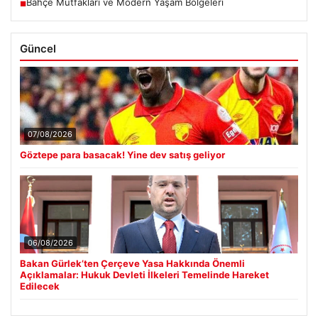
Bahçe Mutfakları ve Modern Yaşam Bölgeleri
■
Güncel
07/08/2026
Göztepe para basacak! Yine dev satış geliyor
06/08/2026
Bakan Gürlek’ten Çerçeve Yasa Hakkında Önemli
Açıklamalar: Hukuk Devleti İlkeleri Temelinde Hareket
Edilecek