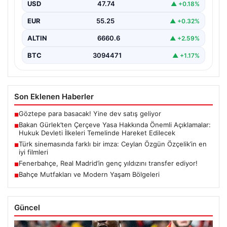
Edilecek
USD
47.74
▲ +0.18%
Adalet Bakanı Akın Gürlek, terörle mücadelede yeni bir
EUR
55.25
▲ +0.32%
dönemi başlatacak çerçeve yasanın yürürlüğe
girmesiyle…
ALTIN
6660.6
▲ +2.59%
BTC
3094471
▲ +1.17%
Son Eklenen Haberler
Göztepe para basacak! Yine dev satış geliyor
■
Bakan Gürlek’ten Çerçeve Yasa Hakkında Önemli Açıklamalar:
■
Hukuk Devleti İlkeleri Temelinde Hareket Edilecek
Türk sinemasında farklı bir imza: Ceylan Özgün Özçelik’in en
■
iyi filmleri
Fenerbahçe, Real Madrid’in genç yıldızını transfer ediyor!
■
Bahçe Mutfakları ve Modern Yaşam Bölgeleri
■
Güncel