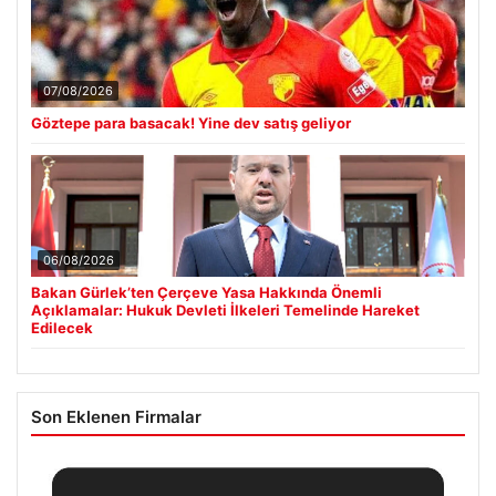
07/08/2026
Göztepe para basacak! Yine dev satış geliyor
06/08/2026
Bakan Gürlek’ten Çerçeve Yasa Hakkında Önemli
Açıklamalar: Hukuk Devleti İlkeleri Temelinde Hareket
Edilecek
Son Eklenen Firmalar