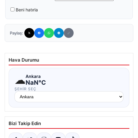
Beni hatırla
Paylaş:
Hava Durumu
☁
Ankara
NaN°C
ŞEHIR SEÇ
Bizi Takip Edin