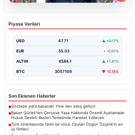
06.08.2026
Bakan Gürlek’ten Çerçeve Yasa
Piyasa Verileri
Hakkında Önemli Açıklamalar: Hukuk
Devleti İlkeleri Temelinde Hareket
Edilecek
USD
47.71
▲ +0.17%
Adalet Bakanı Akın Gürlek, terörle mücadelede yeni bir
EUR
55.02
• -0.01%
dönemi başlatacak çerçeve yasanın yürürlüğe
girmesiyle…
ALTIN
6584.1
▲ +1.41%
BTC
3057109
▼ -0.74%
Son Eklenen Haberler
Göztepe para basacak! Yine dev satış geliyor
■
Bakan Gürlek’ten Çerçeve Yasa Hakkında Önemli Açıklamalar:
■
Hukuk Devleti İlkeleri Temelinde Hareket Edilecek
Türk sinemasında farklı bir imza: Ceylan Özgün Özçelik’in en
■
iyi filmleri