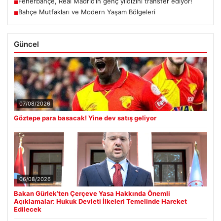
Fenerbahçe, Real Madrid’in genç yıldızını transfer ediyor!
■
Bahçe Mutfakları ve Modern Yaşam Bölgeleri
■
Güncel
07/08/2026
Göztepe para basacak! Yine dev satış geliyor
06/08/2026
Bakan Gürlek’ten Çerçeve Yasa Hakkında Önemli
Açıklamalar: Hukuk Devleti İlkeleri Temelinde Hareket
Edilecek