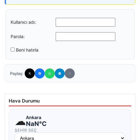
Kullanıcı adı:
Parola:
Beni hatırla
Paylaş:
Hava Durumu
☁
Ankara
NaN°C
ŞEHIR SEÇ