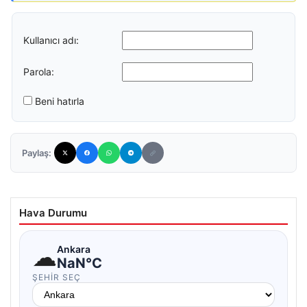
Kullanıcı adı:
Parola:
Beni hatırla
Paylaş:
Hava Durumu
☁
Ankara
NaN°C
ŞEHIR SEÇ