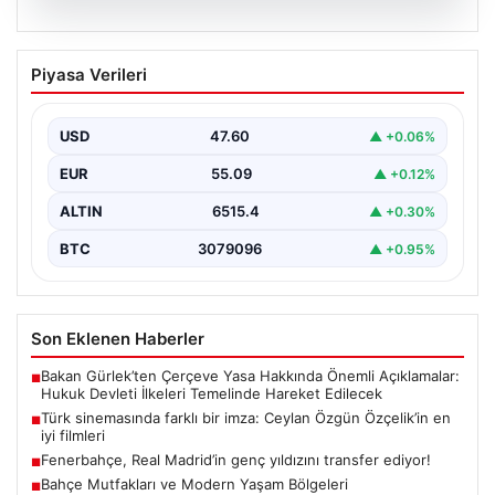
05.08.2026
Türk sinemasında farklı bir imza: Ceylan
Piyasa Verileri
Özgün Özçelik’in en iyi filmleri
USD
47.60
▲ +0.06%
EUR
55.09
▲ +0.12%
ALTIN
6515.4
▲ +0.30%
BTC
3079096
▲ +0.95%
Son Eklenen Haberler
Bakan Gürlek’ten Çerçeve Yasa Hakkında Önemli Açıklamalar:
■
Hukuk Devleti İlkeleri Temelinde Hareket Edilecek
Türk sinemasında farklı bir imza: Ceylan Özgün Özçelik’in en
■
iyi filmleri
Fenerbahçe, Real Madrid’in genç yıldızını transfer ediyor!
■
Bahçe Mutfakları ve Modern Yaşam Bölgeleri
■