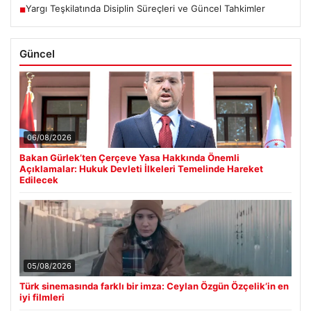
Yargı Teşkilatında Disiplin Süreçleri ve Güncel Tahkimler
■
Güncel
06/08/2026
Bakan Gürlek’ten Çerçeve Yasa Hakkında Önemli
Açıklamalar: Hukuk Devleti İlkeleri Temelinde Hareket
Edilecek
05/08/2026
Türk sinemasında farklı bir imza: Ceylan Özgün Özçelik’in en
iyi filmleri