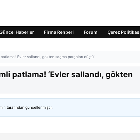
Güncel Haberler
Firma Rehberi
Forum
Çerez Politikas
 patlama! ‘Evler sallandı, gökten saçma parçaları düştü’
mli patlama! ‘Evler sallandı, gökten
min
tarafından güncellenmiştir.