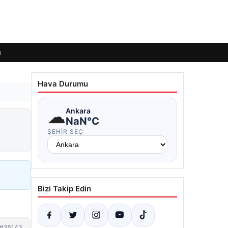
ı
Hava Durumu
☁
Ankara
NaN°C
ŞEHIR SEÇ
Bizi Takip Edin
#35143