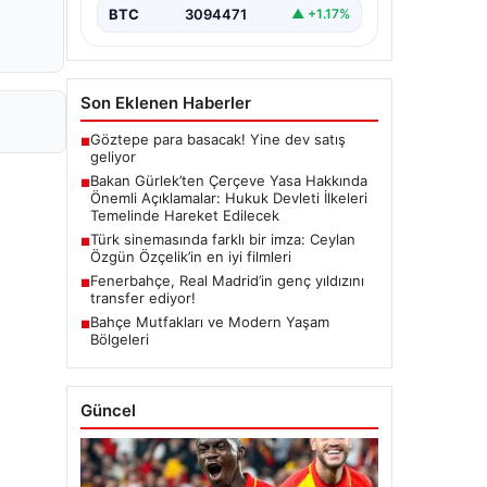
yürürlüğe girmesiyle…
BTC
3094471
▲ +1.17%
Son Eklenen Haberler
Göztepe para basacak! Yine dev satış
■
geliyor
Bakan Gürlek’ten Çerçeve Yasa Hakkında
■
Önemli Açıklamalar: Hukuk Devleti İlkeleri
Temelinde Hareket Edilecek
Türk sinemasında farklı bir imza: Ceylan
■
Özgün Özçelik’in en iyi filmleri
Fenerbahçe, Real Madrid’in genç yıldızını
■
transfer ediyor!
Bahçe Mutfakları ve Modern Yaşam
■
Bölgeleri
Güncel