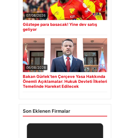
07/08/2026
Göztepe para basacak! Yine dev satış
geliyor
06/08/2026
Bakan Gürlek’ten Çerçeve Yasa Hakkında
Önemli Açıklamalar: Hukuk Devleti İlkeleri
Temelinde Hareket Edilecek
Son Eklenen Firmalar