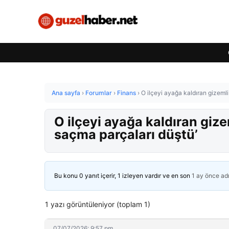
Ana sayfa
›
Forumlar
›
Finans
›
O ilçeyi ayağa kaldıran gizemli
O ilçeyi ayağa kaldıran gize
saçma parçaları düştü’
Bu konu 0 yanıt içerir, 1 izleyen vardır ve en son
1 ay önce
ad
1 yazı görüntüleniyor (toplam 1)
07/07/2026: 9:57 pm