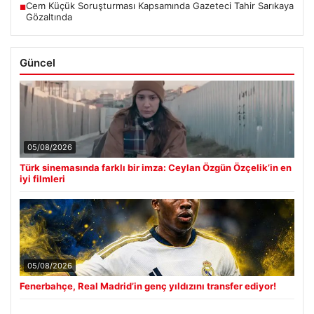
Cem Küçük Soruşturması Kapsamında Gazeteci Tahir Sarıkaya
■
Gözaltında
Güncel
05/08/2026
Türk sinemasında farklı bir imza: Ceylan Özgün Özçelik’in en
iyi filmleri
05/08/2026
Fenerbahçe, Real Madrid’in genç yıldızını transfer ediyor!