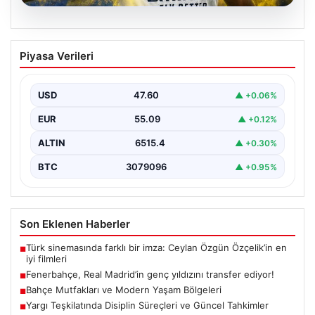
05.08.2026
Fenerbahçe, Real Madrid’in genç
Piyasa Verileri
yıldızını transfer ediyor!
USD
47.60
▲ +0.06%
EUR
55.09
▲ +0.12%
ALTIN
6515.4
▲ +0.30%
BTC
3079096
▲ +0.95%
Son Eklenen Haberler
Türk sinemasında farklı bir imza: Ceylan Özgün Özçelik’in en
■
iyi filmleri
Fenerbahçe, Real Madrid’in genç yıldızını transfer ediyor!
■
Bahçe Mutfakları ve Modern Yaşam Bölgeleri
■
Yargı Teşkilatında Disiplin Süreçleri ve Güncel Tahkimler
■