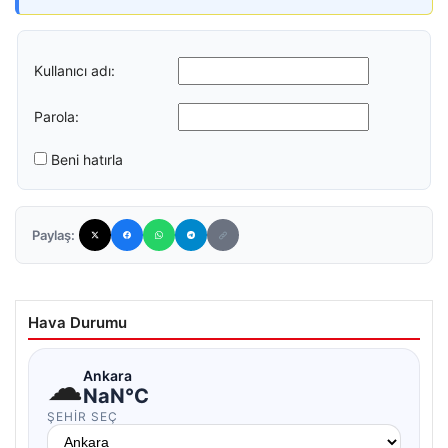
Kullanıcı adı:
Parola:
Beni hatırla
Paylaş:
Hava Durumu
☁
Ankara
NaN°C
ŞEHIR SEÇ