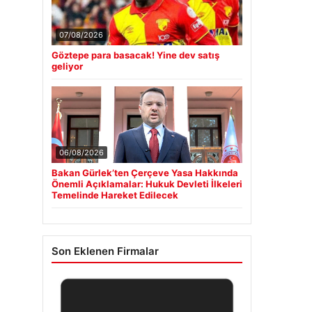
07/08/2026
Göztepe para basacak! Yine dev satış
geliyor
06/08/2026
Bakan Gürlek’ten Çerçeve Yasa Hakkında
Önemli Açıklamalar: Hukuk Devleti İlkeleri
Temelinde Hareket Edilecek
Son Eklenen Firmalar