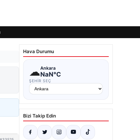
ı
Hava Durumu
☁
Ankara
NaN°C
ŞEHIR SEÇ
Bizi Takip Edin
#33525