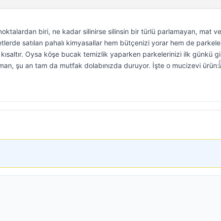
ktalardan biri, ne kadar silinirse silinsin bir türlü parlamayan, mat v
tlerde satılan pahalı kimyasallar hem bütçenizi yorar hem de parkele
ısaltır. Oysa köşe bucak temizlik yaparken parkelerinizi ilk günkü gi
aman, şu an tam da mutfak dolabınızda duruyor. İşte o mucizevi ürün: