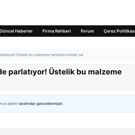
Güncel Haberler
Firma Rehberi
Forum
Çerez Politikas
parlatıyor! Üstelik bu malzeme herkesin evinde var
lde parlatıyor! Üstelik bu malzeme
önce
admin
tarafından güncellenmiştir.