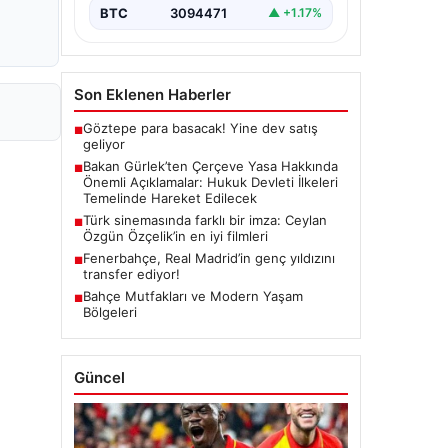
yürürlüğe girmesiyle…
BTC
3094471
▲ +1.17%
Son Eklenen Haberler
Göztepe para basacak! Yine dev satış
■
geliyor
Bakan Gürlek’ten Çerçeve Yasa Hakkında
■
Önemli Açıklamalar: Hukuk Devleti İlkeleri
Temelinde Hareket Edilecek
Türk sinemasında farklı bir imza: Ceylan
■
Özgün Özçelik’in en iyi filmleri
Fenerbahçe, Real Madrid’in genç yıldızını
■
transfer ediyor!
Bahçe Mutfakları ve Modern Yaşam
■
Bölgeleri
Güncel