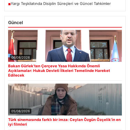
Yargı Teşkilatında Disiplin Süreçleri ve Güncel Tahkimler
■
Güncel
06/08/2026
Bakan Gürlek’ten Çerçeve Yasa Hakkında Önemli
Açıklamalar: Hukuk Devleti İlkeleri Temelinde Hareket
Edilecek
05/08/2026
Türk sinemasında farklı bir imza: Ceylan Özgün Özçelik’in en
iyi filmleri