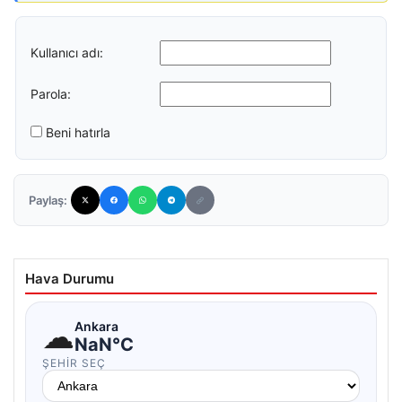
Kullanıcı adı:
Parola:
Beni hatırla
Paylaş:
Hava Durumu
☁
Ankara
NaN°C
ŞEHIR SEÇ