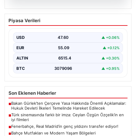
05.08.2026
Türk sinemasında farklı bir imza: Ceylan
Piyasa Verileri
Özgün Özçelik’in en iyi filmleri
USD
47.60
▲ +0.06%
EUR
55.09
▲ +0.12%
ALTIN
6515.4
▲ +0.30%
BTC
3079096
▲ +0.95%
Son Eklenen Haberler
Bakan Gürlek’ten Çerçeve Yasa Hakkında Önemli Açıklamalar:
■
Hukuk Devleti İlkeleri Temelinde Hareket Edilecek
Türk sinemasında farklı bir imza: Ceylan Özgün Özçelik’in en
■
iyi filmleri
Fenerbahçe, Real Madrid’in genç yıldızını transfer ediyor!
■
Bahçe Mutfakları ve Modern Yaşam Bölgeleri
■