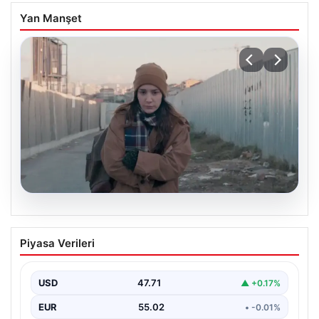
Yan Manşet
05.08.2026
Türk sinemasında farklı bir imza: Ceylan
Piyasa Verileri
Özgün Özçelik’in en iyi filmleri
USD
47.71
▲ +0.17%
EUR
55.02
• -0.01%