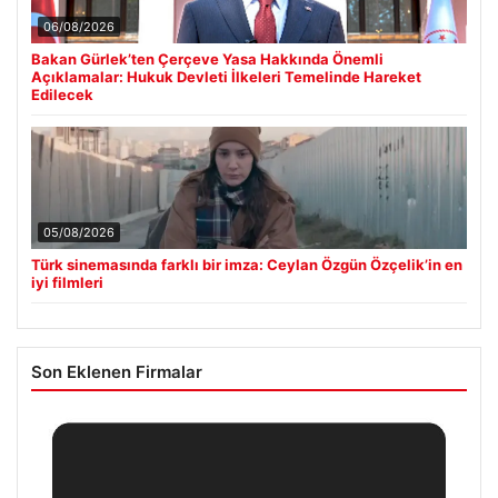
06/08/2026
Bakan Gürlek’ten Çerçeve Yasa Hakkında Önemli
Açıklamalar: Hukuk Devleti İlkeleri Temelinde Hareket
Edilecek
05/08/2026
Türk sinemasında farklı bir imza: Ceylan Özgün Özçelik’in en
iyi filmleri
Son Eklenen Firmalar