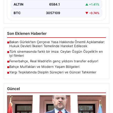
ALTIN
6584.1
▲ +1.41%
BTC
3057109
▼ -0.74%
Son Eklenen Haberler
Bakan Gürlek’ten Çerçeve Yasa Hakkında Önemli Açıklamalar:
■
Hukuk Devleti İlkeleri Temelinde Hareket Edilecek
Türk sinemasında farklı bir imza: Ceylan Özgün Özçelik’in en
■
iyi filmleri
Fenerbahçe, Real Madrid’in genç yıldızını transfer ediyor!
■
Bahçe Mutfakları ve Modern Yaşam Bölgeleri
■
Yargı Teşkilatında Disiplin Süreçleri ve Güncel Tahkimler
■
Güncel