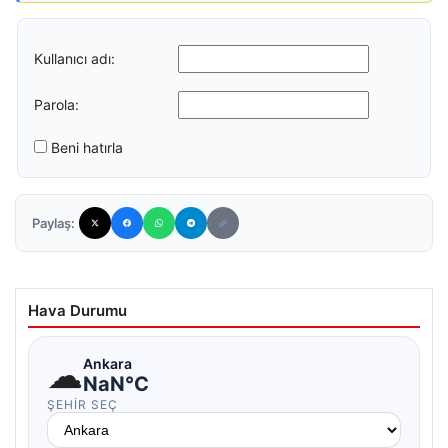
Kullanıcı adı:
Parola:
Beni hatırla
Paylaş:
Hava Durumu
☁
Ankara
NaN°C
ŞEHIR SEÇ