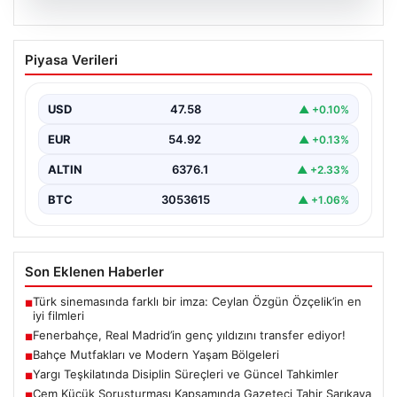
05.08.2026
Fenerbahçe, Real Madrid’in genç
Piyasa Verileri
yıldızını transfer ediyor!
USD
47.58
▲ +0.10%
EUR
54.92
▲ +0.13%
ALTIN
6376.1
▲ +2.33%
BTC
3053615
▲ +1.06%
Son Eklenen Haberler
Türk sinemasında farklı bir imza: Ceylan Özgün Özçelik’in en
■
iyi filmleri
Fenerbahçe, Real Madrid’in genç yıldızını transfer ediyor!
■
Bahçe Mutfakları ve Modern Yaşam Bölgeleri
■
Yargı Teşkilatında Disiplin Süreçleri ve Güncel Tahkimler
■
Cem Küçük Soruşturması Kapsamında Gazeteci Tahir Sarıkaya
■