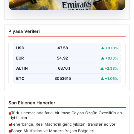
05.08.2026
Fenerbahçe, Real Madrid’in genç
Piyasa Verileri
yıldızını transfer ediyor!
USD
47.58
▲ +0.10%
EUR
54.92
▲ +0.13%
ALTIN
6376.1
▲ +2.33%
BTC
3053615
▲ +1.06%
Son Eklenen Haberler
Türk sinemasında farklı bir imza: Ceylan Özgün Özçelik’in en
■
iyi filmleri
Fenerbahçe, Real Madrid’in genç yıldızını transfer ediyor!
■
Bahçe Mutfakları ve Modern Yaşam Bölgeleri
■