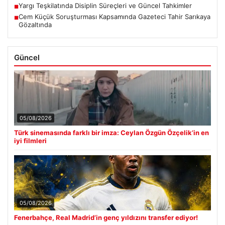
Yargı Teşkilatında Disiplin Süreçleri ve Güncel Tahkimler
■
Cem Küçük Soruşturması Kapsamında Gazeteci Tahir Sarıkaya
■
Gözaltında
Güncel
05/08/2026
Türk sinemasında farklı bir imza: Ceylan Özgün Özçelik’in en
iyi filmleri
05/08/2026
Fenerbahçe, Real Madrid’in genç yıldızını transfer ediyor!