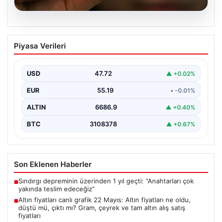
08.08.2026
Altın fiyatları canlı grafik 22 Mayıs: Altın
Piyasa Verileri
fiyatları ne oldu, düştü mü, çıktı mı?
Gram, çeyrek ve tam altın alış satış
fiyatları
USD
47.72
▲ +0.02%
EUR
55.19
• -0.01%
ALTIN
6686.9
▲ +0.40%
BTC
3108378
▲ +0.67%
Son Eklenen Haberler
Sındırgı depreminin üzerinden 1 yıl geçti: “Anahtarları çok
■
yakında teslim edeceğiz”
Altın fiyatları canlı grafik 22 Mayıs: Altın fiyatları ne oldu,
■
düştü mü, çıktı mı? Gram, çeyrek ve tam altın alış satış
fiyatları