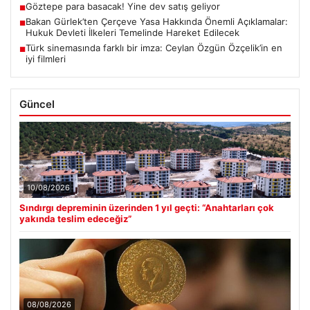
Göztepe para basacak! Yine dev satış geliyor
■
Bakan Gürlek’ten Çerçeve Yasa Hakkında Önemli Açıklamalar:
■
Hukuk Devleti İlkeleri Temelinde Hareket Edilecek
Türk sinemasında farklı bir imza: Ceylan Özgün Özçelik’in en
■
iyi filmleri
Güncel
10/08/2026
Sındırgı depreminin üzerinden 1 yıl geçti: “Anahtarları çok
yakında teslim edeceğiz”
08/08/2026