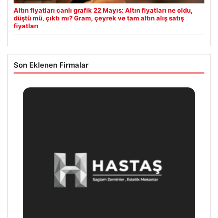
Altın fiyatları canlı grafik 22 Mayıs: Altın fiyatları ne oldu,
düştü mü, çıktı mı? Gram, çeyrek ve tam altın alış satış
fiyatları
Son Eklenen Firmalar