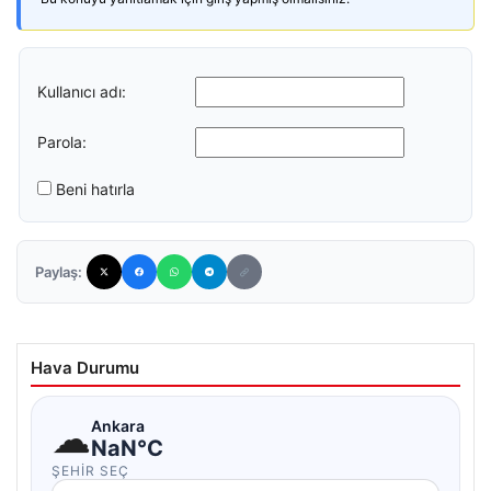
Kullanıcı adı:
Parola:
Beni hatırla
Paylaş:
Hava Durumu
☁
Ankara
NaN°C
ŞEHIR SEÇ