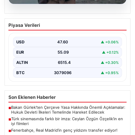
05.08.2026
Türk sinemasında farklı bir imza: Ceylan
Piyasa Verileri
Özgün Özçelik’in en iyi filmleri
USD
47.60
▲ +0.06%
EUR
55.09
▲ +0.12%
ALTIN
6515.4
▲ +0.30%
BTC
3079096
▲ +0.95%
Son Eklenen Haberler
Bakan Gürlek’ten Çerçeve Yasa Hakkında Önemli Açıklamalar:
■
Hukuk Devleti İlkeleri Temelinde Hareket Edilecek
Türk sinemasında farklı bir imza: Ceylan Özgün Özçelik’in en
■
iyi filmleri
Fenerbahçe, Real Madrid’in genç yıldızını transfer ediyor!
■