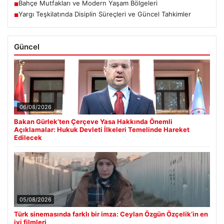
Bahçe Mutfakları ve Modern Yaşam Bölgeleri
■
Yargı Teşkilatında Disiplin Süreçleri ve Güncel Tahkimler
■
Güncel
06/08/2026
Bakan Gürlek’ten Çerçeve Yasa Hakkında Önemli
Açıklamalar: Hukuk Devleti İlkeleri Temelinde Hareket
Edilecek
05/08/2026
Türk sinemasında farklı bir imza: Ceylan Özgün Özçelik’in en
iyi filmleri