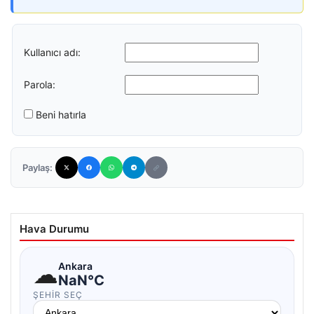
Kullanıcı adı:
Parola:
Beni hatırla
Paylaş:
Hava Durumu
☁
Ankara
NaN°C
ŞEHIR SEÇ