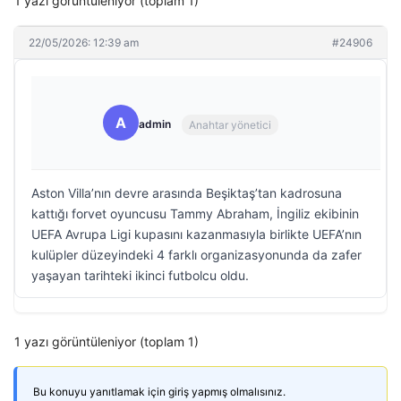
1 yazı görüntüleniyor (toplam 1)
22/05/2026: 12:39 am
#24906
A
admin
Anahtar yönetici
Aston Villa’nın devre arasında Beşiktaş’tan kadrosuna
kattığı forvet oyuncusu Tammy Abraham, İngiliz ekibinin
UEFA Avrupa Ligi kupasını kazanmasıyla birlikte UEFA’nın
kulüpler düzeyindeki 4 farklı organizasyonunda da zafer
yaşayan tarihteki ikinci futbolcu oldu.
1 yazı görüntüleniyor (toplam 1)
Bu konuyu yanıtlamak için giriş yapmış olmalısınız.