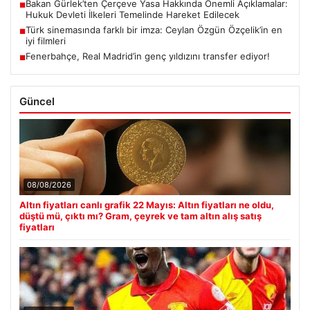
Bakan Gürlek’ten Çerçeve Yasa Hakkında Önemli Açıklamalar:
■
Hukuk Devleti İlkeleri Temelinde Hareket Edilecek
Türk sinemasında farklı bir imza: Ceylan Özgün Özçelik’in en
■
iyi filmleri
Fenerbahçe, Real Madrid’in genç yıldızını transfer ediyor!
■
Güncel
08/08/2026
Altın fiyatları canlı grafik 22 Mayıs: Altın fiyatları ne oldu,
düştü mü, çıktı mı? Gram, çeyrek ve tam altın alış satış
fiyatları