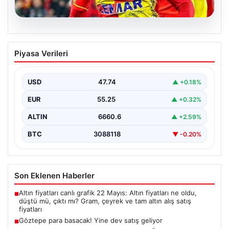
07.08.2026
Göztepe para basacak! Yine dev satış
Piyasa Verileri
geliyor
USD
47.74
▲ +0.18%
EUR
55.25
▲ +0.32%
ALTIN
6660.6
▲ +2.59%
BTC
3088118
▼ -0.20%
Son Eklenen Haberler
Altın fiyatları canlı grafik 22 Mayıs: Altın fiyatları ne oldu,
■
düştü mü, çıktı mı? Gram, çeyrek ve tam altın alış satış
fiyatları
Göztepe para basacak! Yine dev satış geliyor
■