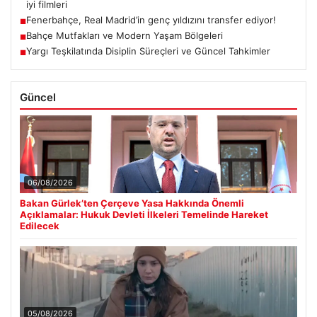
iyi filmleri
Fenerbahçe, Real Madrid’in genç yıldızını transfer ediyor!
■
Bahçe Mutfakları ve Modern Yaşam Bölgeleri
■
Yargı Teşkilatında Disiplin Süreçleri ve Güncel Tahkimler
■
Güncel
06/08/2026
Bakan Gürlek’ten Çerçeve Yasa Hakkında Önemli
Açıklamalar: Hukuk Devleti İlkeleri Temelinde Hareket
Edilecek
05/08/2026