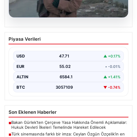
05.08.2026
Türk sinemasında farklı bir imza: Ceylan
Piyasa Verileri
Özgün Özçelik’in en iyi filmleri
USD
47.71
▲ +0.17%
EUR
55.02
• -0.01%
ALTIN
6584.1
▲ +1.41%
BTC
3057109
▼ -0.74%
Son Eklenen Haberler
Bakan Gürlek’ten Çerçeve Yasa Hakkında Önemli Açıklamalar:
■
Hukuk Devleti İlkeleri Temelinde Hareket Edilecek
Türk sinemasında farklı bir imza: Ceylan Özgün Özçelik’in en
■