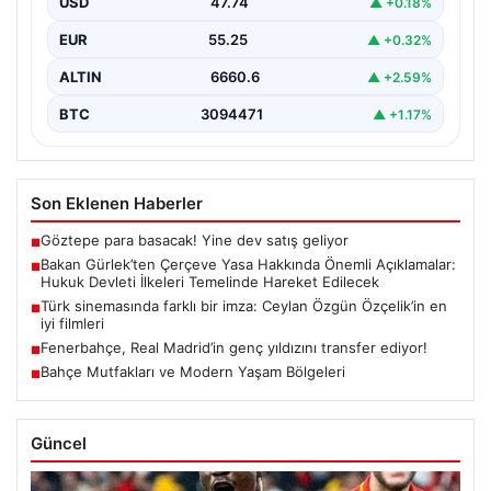
Edilecek
USD
47.74
▲ +0.18%
Adalet Bakanı Akın Gürlek, terörle mücadelede yeni bir
EUR
55.25
▲ +0.32%
dönemi başlatacak çerçeve yasanın yürürlüğe
girmesiyle…
ALTIN
6660.6
▲ +2.59%
BTC
3094471
▲ +1.17%
Son Eklenen Haberler
Göztepe para basacak! Yine dev satış geliyor
■
Bakan Gürlek’ten Çerçeve Yasa Hakkında Önemli Açıklamalar:
■
Hukuk Devleti İlkeleri Temelinde Hareket Edilecek
Türk sinemasında farklı bir imza: Ceylan Özgün Özçelik’in en
■
iyi filmleri
Fenerbahçe, Real Madrid’in genç yıldızını transfer ediyor!
■
Bahçe Mutfakları ve Modern Yaşam Bölgeleri
■
Güncel