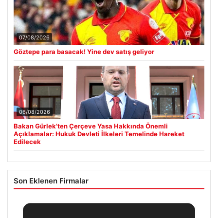
07/08/2026
Göztepe para basacak! Yine dev satış geliyor
06/08/2026
Bakan Gürlek’ten Çerçeve Yasa Hakkında Önemli
Açıklamalar: Hukuk Devleti İlkeleri Temelinde Hareket
Edilecek
Son Eklenen Firmalar