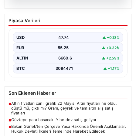
07.08.2026
Göztepe para basacak! Yine dev satış
Piyasa Verileri
geliyor
USD
47.74
▲ +0.18%
EUR
55.25
▲ +0.32%
ALTIN
6660.6
▲ +2.59%
BTC
3094471
▲ +1.17%
Son Eklenen Haberler
Altın fiyatları canlı grafik 22 Mayıs: Altın fiyatları ne oldu,
■
düştü mü, çıktı mı? Gram, çeyrek ve tam altın alış satış
fiyatları
Göztepe para basacak! Yine dev satış geliyor
■
Bakan Gürlek’ten Çerçeve Yasa Hakkında Önemli Açıklamalar:
■
Hukuk Devleti İlkeleri Temelinde Hareket Edilecek