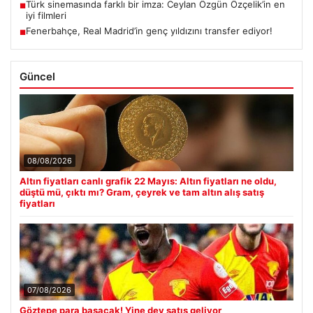
Türk sinemasında farklı bir imza: Ceylan Özgün Özçelik’in en
■
iyi filmleri
Fenerbahçe, Real Madrid’in genç yıldızını transfer ediyor!
■
Güncel
08/08/2026
Altın fiyatları canlı grafik 22 Mayıs: Altın fiyatları ne oldu,
düştü mü, çıktı mı? Gram, çeyrek ve tam altın alış satış
fiyatları
07/08/2026
Göztepe para basacak! Yine dev satış geliyor