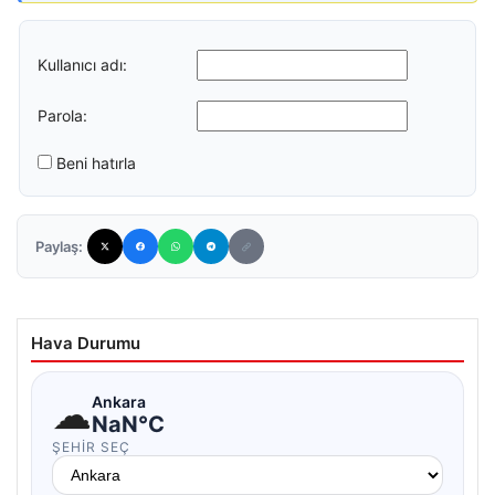
Kullanıcı adı:
Parola:
Beni hatırla
Paylaş:
Hava Durumu
☁
Ankara
NaN°C
ŞEHIR SEÇ