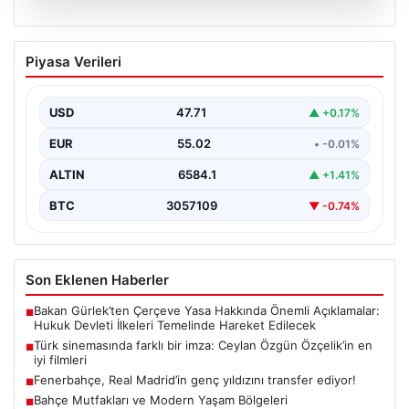
05.08.2026
Türk sinemasında farklı bir imza: Ceylan
Piyasa Verileri
Özgün Özçelik’in en iyi filmleri
USD
47.71
▲ +0.17%
EUR
55.02
• -0.01%
ALTIN
6584.1
▲ +1.41%
BTC
3057109
▼ -0.74%
Son Eklenen Haberler
Bakan Gürlek’ten Çerçeve Yasa Hakkında Önemli Açıklamalar:
■
Hukuk Devleti İlkeleri Temelinde Hareket Edilecek
Türk sinemasında farklı bir imza: Ceylan Özgün Özçelik’in en
■
iyi filmleri
Fenerbahçe, Real Madrid’in genç yıldızını transfer ediyor!
■
Bahçe Mutfakları ve Modern Yaşam Bölgeleri
■