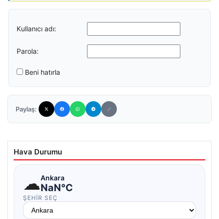
Kullanıcı adı:
Parola:
Beni hatırla
Paylaş:
Hava Durumu
☁
Ankara
NaN°C
ŞEHIR SEÇ