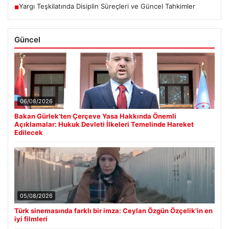
Yargı Teşkilatında Disiplin Süreçleri ve Güncel Tahkimler
■
Güncel
06/08/2026
Bakan Gürlek’ten Çerçeve Yasa Hakkında Önemli
Açıklamalar: Hukuk Devleti İlkeleri Temelinde Hareket
Edilecek
05/08/2026
Türk sinemasında farklı bir imza: Ceylan Özgün Özçelik’in en
iyi filmleri