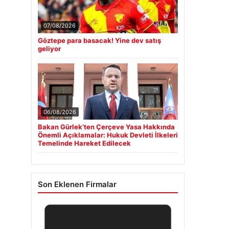
07/08/2026
Göztepe para basacak! Yine dev satış
geliyor
06/08/2026
Bakan Gürlek’ten Çerçeve Yasa Hakkında
Önemli Açıklamalar: Hukuk Devleti İlkeleri
Temelinde Hareket Edilecek
Son Eklenen Firmalar