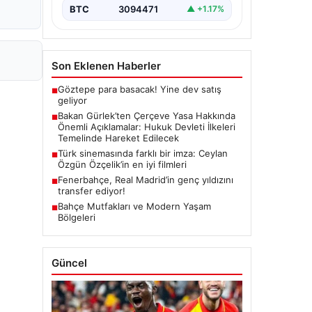
yürürlüğe girmesiyle…
BTC
3094471
▲ +1.17%
Son Eklenen Haberler
Göztepe para basacak! Yine dev satış
■
geliyor
Bakan Gürlek’ten Çerçeve Yasa Hakkında
■
Önemli Açıklamalar: Hukuk Devleti İlkeleri
Temelinde Hareket Edilecek
Türk sinemasında farklı bir imza: Ceylan
■
Özgün Özçelik’in en iyi filmleri
Fenerbahçe, Real Madrid’in genç yıldızını
■
transfer ediyor!
Bahçe Mutfakları ve Modern Yaşam
■
Bölgeleri
Güncel