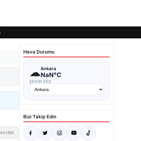
ı
Hava Durumu
☁
Ankara
NaN°C
ŞEHIR SEÇ
Bizi Takip Edin
#31895