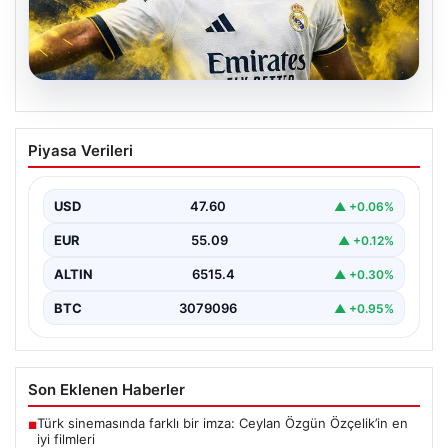
05.08.2026
Fenerbahçe, Real Madrid’in genç
Piyasa Verileri
yıldızını transfer ediyor!
USD
47.60
▲ +0.06%
EUR
55.09
▲ +0.12%
ALTIN
6515.4
▲ +0.30%
BTC
3079096
▲ +0.95%
Son Eklenen Haberler
Türk sinemasında farklı bir imza: Ceylan Özgün Özçelik’in en
■
iyi filmleri