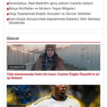
Fenerbahçe, Real Madrid’in genç yıldızını transfer ediyor!
■
Bahçe Mutfakları ve Modern Yaşam Bölgeleri
■
Yargı Teşkilatında Disiplin Süreçleri ve Güncel Tahkimler
■
Cem Küçük Soruşturması Kapsamında Gazeteci Tahir Sarıkaya
■
Gözaltında
Güncel
05/08/2026
Türk sinemasında farklı bir imza: Ceylan Özgün Özçelik’in en
iyi filmleri