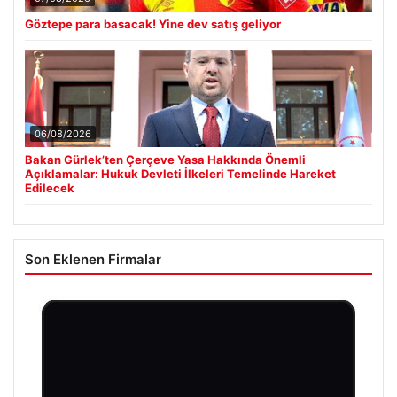
Göztepe para basacak! Yine dev satış geliyor
06/08/2026
Bakan Gürlek’ten Çerçeve Yasa Hakkında Önemli
Açıklamalar: Hukuk Devleti İlkeleri Temelinde Hareket
Edilecek
Son Eklenen Firmalar