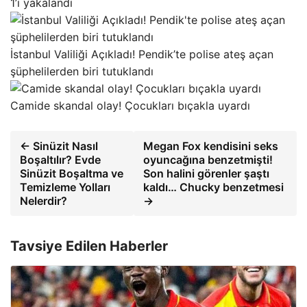
1’i yakalandı
İstanbul Valiliği Açıkladı! Pendik’te polise ateş açan
şüphelilerden biri tutuklandı
Camide skandal olay! Çocukları bıçakla uyardı
← Sinüzit Nasıl
Megan Fox kendisini seks
Boşaltılır? Evde
oyuncağına benzetmişti!
Sinüzit Boşaltma ve
Son halini görenler şaştı
Temizleme Yolları
kaldı… Chucky benzetmesi
Nelerdir?
→
Tavsiye Edilen Haberler