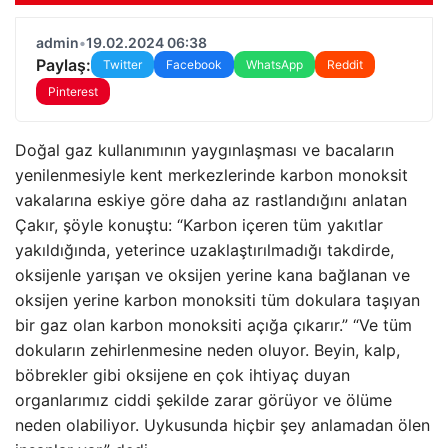
admin
•
19.02.2024 06:38
Paylaş:
Twitter
Facebook
WhatsApp
Reddit
Pinterest
Doğal gaz kullanımının yaygınlaşması ve bacaların
yenilenmesiyle kent merkezlerinde karbon monoksit
vakalarına eskiye göre daha az rastlandığını anlatan
Çakır, şöyle konuştu: “Karbon içeren tüm yakıtlar
yakıldığında, yeterince uzaklaştırılmadığı takdirde,
oksijenle yarışan ve oksijen yerine kana bağlanan ve
oksijen yerine karbon monoksiti tüm dokulara taşıyan
bir gaz olan karbon monoksiti açığa çıkarır.” “Ve tüm
dokuların zehirlenmesine neden oluyor. Beyin, kalp,
böbrekler gibi oksijene en çok ihtiyaç duyan
organlarımız ciddi şekilde zarar görüyor ve ölüme
neden olabiliyor. Uykusunda hiçbir şey anlamadan ölen