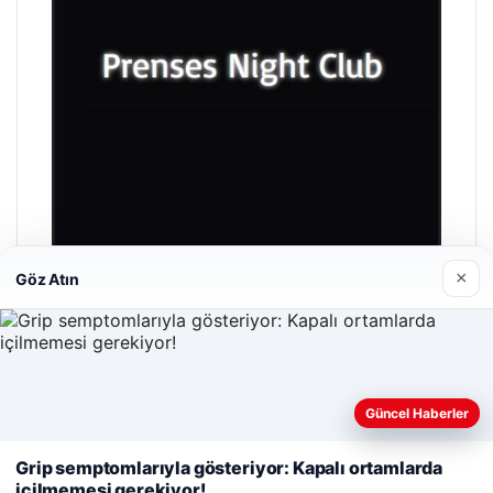
×
Göz Atın
Prenses Night Club
29/04/2026
Güncel Haberler
Web sitemizi nasıl kullandığınızı daha iyi anlayabilmek,
deneyiminizi kişiselleştirmek ve geliştirmek amacıyla çerezler
Grip semptomlarıyla gösteriyor: Kapalı ortamlarda
kullanıyoruz.
Çerez Politikamız
içilmemesi gerekiyor!