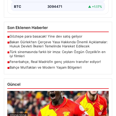
BTC
3094471
▲ +1.17%
Son Eklenen Haberler
Göztepe para basacak! Yine dev satış geliyor
■
Bakan Gürlek’ten Çerçeve Yasa Hakkında Önemli Açıklamalar:
■
Hukuk Devleti İlkeleri Temelinde Hareket Edilecek
Türk sinemasında farklı bir imza: Ceylan Özgün Özçelik’in en
■
iyi filmleri
Fenerbahçe, Real Madrid’in genç yıldızını transfer ediyor!
■
Bahçe Mutfakları ve Modern Yaşam Bölgeleri
■
Güncel
07/08/2026