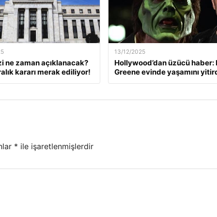
25
13/12/2025
zi ne zaman açıklanacak?
Hollywood’dan üzücü haber: 
alık kararı merak ediliyor!
Greene evinde yaşamını yitir
nlar
*
ile işaretlenmişlerdir