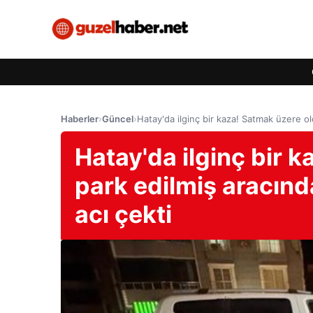
Haberler
›
Güncel
›
Hatay'da ilginç bir kaza! Satmak üzere old
Hatay'da ilginç bir 
park edilmiş aracından
acı çekti