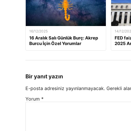
16/12/2025
14/12/20
16 Aralık Salı Günlük Burç: Akrep
FED fai
Burcu İçin Özel Yorumlar
2025 Ar
Bir yanıt yazın
E-posta adresiniz yayınlanmayacak.
Gerekli ala
Yorum
*