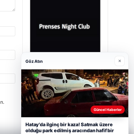
×
Göz Atın
Prenses Night Club
29/04/2026
n.
Güncel Haberler
Hatay'da ilginç bir kaza! Satmak üzere
olduğu park edilmiş aracından hafif bir