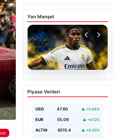
Yan Manşet
05.08.2026
Fenerbahçe, Real
Piyasa Verileri
Madrid’in genç yıldızını
transfer ediyor!
USD
47.60
▲ +0.06%
EUR
55.09
▲ +0.12%
ALTIN
6515.4
▲ +0.30%
rest