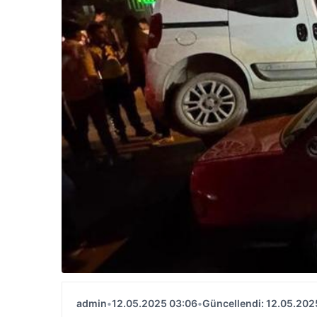
admin
•
12.05.2025 03:06
•
Güncellendi: 12.05.202