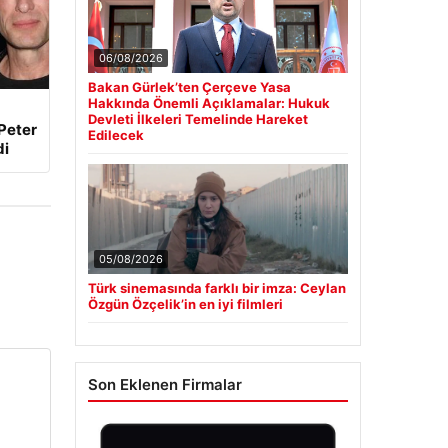
06/08/2026
Bakan Gürlek’ten Çerçeve Yasa
Hakkında Önemli Açıklamalar: Hukuk
Devleti İlkeleri Temelinde Hareket
Peter
Edilecek
di
05/08/2026
Türk sinemasında farklı bir imza: Ceylan
Özgün Özçelik’in en iyi filmleri
Son Eklenen Firmalar