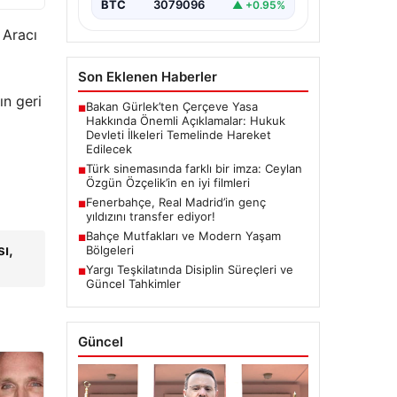
BTC
3079096
▲ +0.95%
 Aracı
Son Eklenen Haberler
ın geri
Bakan Gürlek’ten Çerçeve Yasa
■
Hakkında Önemli Açıklamalar: Hukuk
Devleti İlkeleri Temelinde Hareket
Edilecek
Türk sinemasında farklı bir imza: Ceylan
■
Özgün Özçelik’in en iyi filmleri
Fenerbahçe, Real Madrid’in genç
■
yıldızını transfer ediyor!
Bahçe Mutfakları ve Modern Yaşam
■
sı,
Bölgeleri
Yargı Teşkilatında Disiplin Süreçleri ve
■
Güncel Tahkimler
Güncel