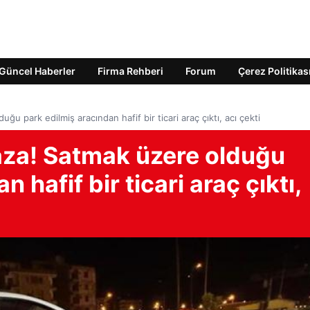
Güncel Haberler
Firma Rehberi
Forum
Çerez Politikas
uğu park edilmiş aracından hafif bir ticari araç çıktı, acı çekti
kaza! Satmak üzere olduğu
 hafif bir ticari araç çıktı,