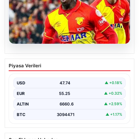
07.08.2026
Göztepe para basacak! Yine dev satış
Piyasa Verileri
geliyor
USD
47.74
▲ +0.18%
EUR
55.25
▲ +0.32%
ALTIN
6660.6
▲ +2.59%
BTC
3094471
▲ +1.17%