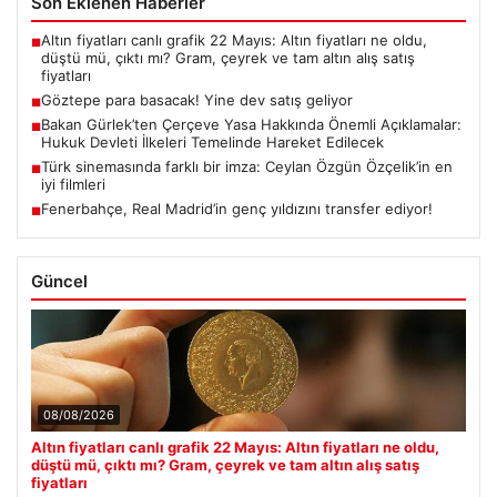
Son Eklenen Haberler
Altın fiyatları canlı grafik 22 Mayıs: Altın fiyatları ne oldu,
■
düştü mü, çıktı mı? Gram, çeyrek ve tam altın alış satış
fiyatları
Göztepe para basacak! Yine dev satış geliyor
■
Bakan Gürlek’ten Çerçeve Yasa Hakkında Önemli Açıklamalar:
■
Hukuk Devleti İlkeleri Temelinde Hareket Edilecek
Türk sinemasında farklı bir imza: Ceylan Özgün Özçelik’in en
■
iyi filmleri
Fenerbahçe, Real Madrid’in genç yıldızını transfer ediyor!
■
Güncel
08/08/2026
Altın fiyatları canlı grafik 22 Mayıs: Altın fiyatları ne oldu,
düştü mü, çıktı mı? Gram, çeyrek ve tam altın alış satış
fiyatları