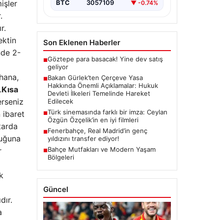
işler
BTC
3057109
▼ -0.74%
başlatacak çerçeve yasanın
yürürlüğe girmesiyle…
.
r.
ektin
Son Eklenen Haberler
nde 2-
Göztepe para basacak! Yine dev satış
■
geliyor
ahana,
Bakan Gürlek’ten Çerçeve Yasa
■
Hakkında Önemli Açıklamalar: Hukuk
.
Kısa
Devleti İlkeleri Temelinde Hareket
erseniz
Edilecek
Türk sinemasında farklı bir imza: Ceylan
 ibaret
■
Özgün Özçelik’in en iyi filmleri
tarda
Fenerbahçe, Real Madrid’in genç
■
duğuna
yıldızını transfer ediyor!
Bahçe Mutfakları ve Modern Yaşam
r
■
Bölgeleri
k
Güncel
dır.
a