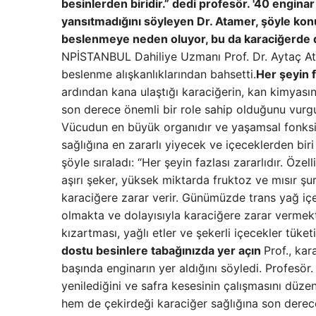
besinlerden biridir.” dedi profesör. '40 engina
yansıtmadığını söyleyen Dr. Atamer, şöyle konu
beslenmeye neden oluyor, bu da karaciğerde daha
NPİSTANBUL Dahiliye Uzmanı Prof. Dr. Aytaç Ata
beslenme alışkanlıklarından bahsetti.
Her şeyin f
ardından kana ulaştığı karaciğerin, kan kimya
son derece önemli bir role sahip olduğunu vurgul
Vücudun en büyük organıdır ve yaşamsal fonksiyo
sağlığına en zararlı yiyecek ve içeceklerden biri 
şöyle sıraladı: “Her şeyin fazlası zararlıdır. Öze
aşırı şeker, yüksek miktarda fruktoz ve mısır şur
karaciğere zarar verir. Günümüzde trans yağ iç
olmakta ve dolayısıyla karaciğere zarar vermekte
kızartması, yağlı etler ve şekerli içecekler tüketile
dostu besinlere tabağınızda yer açın
Prof., kar
başında enginarın yer aldığını söyledi. Profesör.
yenilediğini ve safra kesesinin çalışmasını düze
hem de çekirdeği karaciğer sağlığına son derece