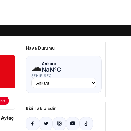
ı
Hava Durumu
☁
Ankara
NaN°C
ŞEHIR SEÇ
rest
Bizi Takip Edin
. Aytaç