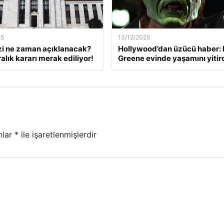
25
13/12/2025
zi ne zaman açıklanacak?
Hollywood’dan üzücü haber: 
alık kararı merak ediliyor!
Greene evinde yaşamını yitir
nlar
*
ile işaretlenmişlerdir