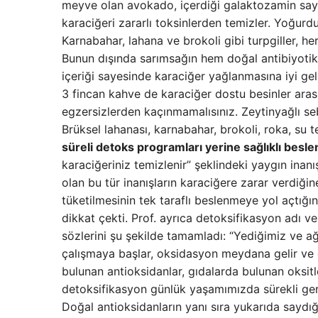
meyve olan avokado, içerdiği galaktozamin sayes
karaciğeri zararlı toksinlerden temizler. Yoğur
Karnabahar, lahana ve brokoli gibi turpgiller, her
Bunun dışında sarımsağın hem doğal antibiyotik h
içeriği sayesinde karaciğer yağlanmasına iyi geli
3 fincan kahve de karaciğer dostu besinler arasın
egzersizlerden kaçınmamalısınız. Zeytinyağlı sebz
Brüksel lahanası, karnabahar, brokoli, roka, su 
süreli detoks programları yerine sağlıklı besl
karaciğeriniz temizlenir” şeklindeki yaygın inanı
olan bu tür inanışların karaciğere zarar verdiğin
tüketilmesinin tek taraflı beslenmeye yol açtığ
dikkat çekti. Prof. ayrıca detoksifikasyon adı v
sözlerini şu şekilde tamamladı: “Yediğimiz ve ağ
çalışmaya başlar, oksidasyon meydana gelir ve 
bulunan antioksidanlar, gıdalarda bulunan oksitl
detoksifikasyon günlük yaşamımızda sürekli gerçe
Doğal antioksidanların yanı sıra yukarıda saydı