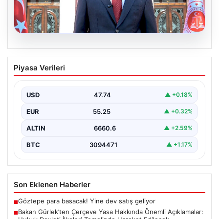
06.08.2026
Bakan Gürlek’ten Çerçeve Yasa
Piyasa Verileri
Hakkında Önemli Açıklamalar: Hukuk
Devleti İlkeleri Temelinde Hareket
Edilecek
USD
47.74
▲ +0.18%
Adalet Bakanı Akın Gürlek, terörle mücadelede yeni bir
EUR
55.25
▲ +0.32%
dönemi başlatacak çerçeve yasanın yürürlüğe
girmesiyle…
ALTIN
6660.6
▲ +2.59%
BTC
3094471
▲ +1.17%
Son Eklenen Haberler
Göztepe para basacak! Yine dev satış geliyor
■
Bakan Gürlek’ten Çerçeve Yasa Hakkında Önemli Açıklamalar:
■