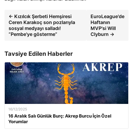
← Kızılcık Şerbeti Hemşiresi
EuroLeague'de
Ceren Karakoç son pozlarıyla
Haftanın
sosyal medyayı salladı!
MVP'si Will
“Pembe'ye gösterme”
Clyburn →
Tavsiye Edilen Haberler
16/12/2025
16 Aralık Salı Günlük Burç: Akrep Burcu İçin Özel
Yorumlar