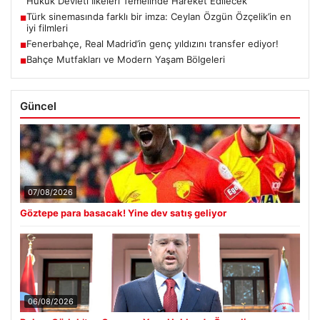
Hukuk Devleti İlkeleri Temelinde Hareket Edilecek
Türk sinemasında farklı bir imza: Ceylan Özgün Özçelik’in en
■
iyi filmleri
Fenerbahçe, Real Madrid’in genç yıldızını transfer ediyor!
■
Bahçe Mutfakları ve Modern Yaşam Bölgeleri
■
Güncel
07/08/2026
Göztepe para basacak! Yine dev satış geliyor
06/08/2026