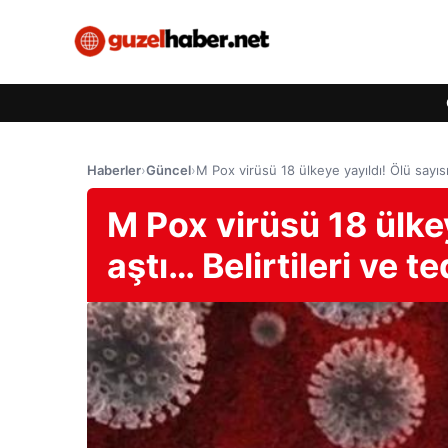
Haberler
›
Güncel
›
M Pox virüsü 18 ülkeye yayıldı! Ölü sayısı
M Pox virüsü 18 ülkey
aştı… Belirtileri ve 