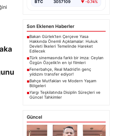
BTC
3057109
▼ -0.74%
ğini
Son Eklenen Haberler
Bakan Gürlek’ten Çerçeve Yasa
■
Hakkında Önemli Açıklamalar: Hukuk
Devleti İlkeleri Temelinde Hareket
vaka
Edilecek
Türk sinemasında farklı bir imza: Ceylan
■
Özgün Özçelik’in en iyi filmleri
Fenerbahçe, Real Madrid’in genç
ğunu
■
yıldızını transfer ediyor!
Bahçe Mutfakları ve Modern Yaşam
■
Bölgeleri
Yargı Teşkilatında Disiplin Süreçleri ve
■
Güncel Tahkimler
Güncel