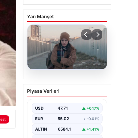
Yan Manşet
05.08.2026
Türk sinemasında farklı
Piyasa Verileri
bir imza: Ceylan Özgün
Özçelik’in en iyi filmleri
USD
47.71
▲ +0.17%
EUR
55.02
• -0.01%
rest
ALTIN
6584.1
▲ +1.41%