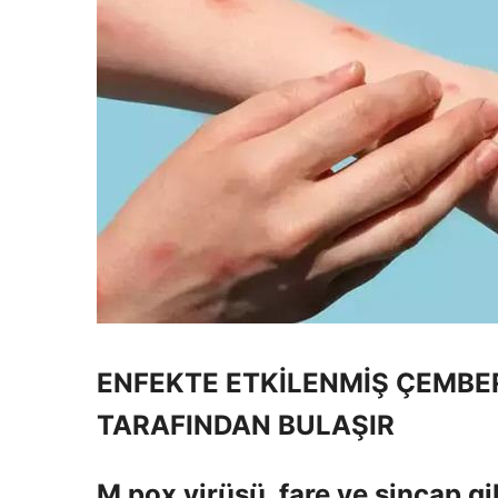
ENFEKTE ETKİLENMİŞ ÇEMBE
TARAFINDAN BULAŞIR
M pox virüsü, fare ve sincap gi