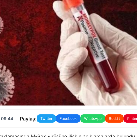
Paylaş:
 09:44
Twitter
Facebook
WhatsApp
Reddit
Pinte
ıklamasında M-Pox virüsüne ilişkin açıklamalarda bulundu.