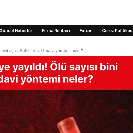
Güncel Haberler
Firma Rehberi
Forum
Çerez Politikas
 bini aştı… Belirtileri ve tedavi yöntemi neler?
e yayıldı! Ölü sayısı bini
tedavi yöntemi neler?