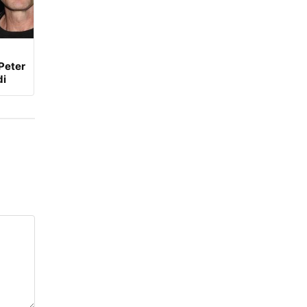
Peter
di