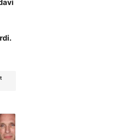
davi
rdi.
t