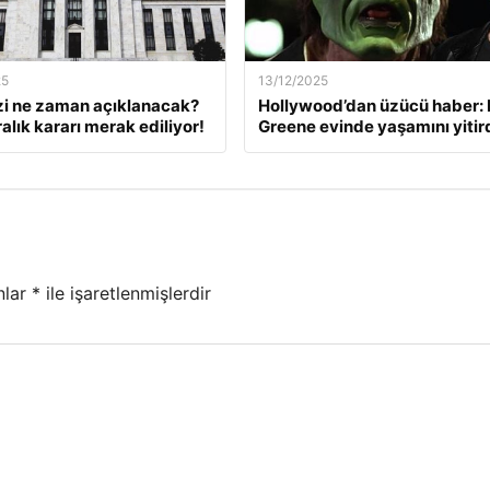
25
13/12/2025
zi ne zaman açıklanacak?
Hollywood’dan üzücü haber: 
alık kararı merak ediliyor!
Greene evinde yaşamını yitir
nlar
*
ile işaretlenmişlerdir