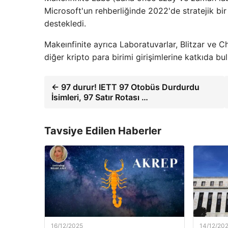
Microsoft'un rehberliğinde 2022'de stratejik bir 
destekledi.
Makeınfinite ayrıca Laboratuvarlar, Blitzar ve C
diğer kripto para birimi girişimlerine katkıda bu
← 97 durur! IETT 97 Otobüs Durdurdu
İsimleri, 97 Satır Rotası …
Tavsiye Edilen Haberler
16/12/2025
14/12/20