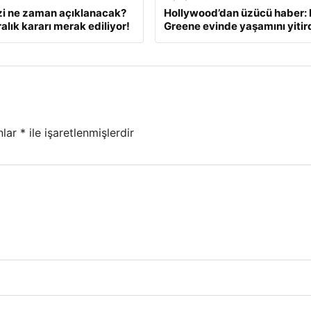
zi ne zaman açıklanacak?
Hollywood’dan üzücü haber: 
alık kararı merak ediliyor!
Greene evinde yaşamını yitir
nlar
*
ile işaretlenmişlerdir