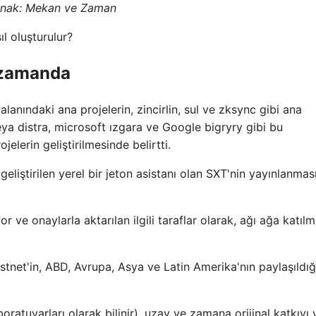
nak:
Mekan ve Zaman
sıl oluşturulur?
e zamanda
alanındaki ana projelerin, zincirlin, sul ve zksync gibi ana
ya distra, microsoft ızgara ve Google bigryry gibi bu
jelerin geliştirilmesinde belirtti.
eliştirilen yerel bir jeton asistanı olan SXT'nin yayınlanmas
r ve onaylarla aktarılan ilgili taraflar olarak, ağı ağa katıl
estnet'in, ABD, Avrupa, Asya ve Latin Amerika'nın paylaşıldığ
atuvarları olarak bilinir), uzay ve zamana orijinal katkıyı 