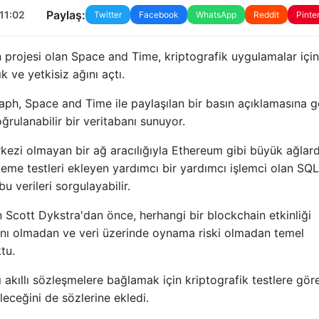
Paylaş:
11:02
Twitter
Facebook
WhatsApp
Reddit
Pinte
projesi olan Space and Time, kriptografik uygulamalar için 
k ve yetkisiz ağını açtı.
raph, Space and Time ile paylaşılan bir basın açıklamasına g
ulanabilir bir veritabanı sunuyor.
rkezi olmayan bir ağ aracılığıyla Ethereum gibi büyük ağlar
ifreleme testleri ekleyen yardımcı bir yardımcı işlemci olan SQ
u verileri sorgulayabilir.
 Scott Dykstra'dan önce, herhangi bir blockchain etkinliği
anı olmadan ve veri üzerinde oynama riski olmadan temel
tu.
ını akıllı sözleşmelere bağlamak için kriptografik testlere gör
leceğini de sözlerine ekledi.