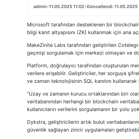
admin
•
11.05.2025 11:02
•
Güncellendi: 11.05.2025 
Microsoft tarafından desteklenen bir blockchain 
bilgi kanıt altyapısını (ZK) kullanmak için ana açı
MakeZinite Labs tarafından geliştirilen Coteleg
geçmişi sorgulamak için merkezi olmayan ve doğr
Platform, doğrulayıcı tarafından oluşturulan me
verilere erişebilir. Geliştiriciler, her sorguya ş
ve zaman teknolojisinin SQL kanıtını kullanarak b
“Uzay ve zamanın kurucu ortaklarından biri olan
veritabanından herhangi bir blockchain veritab
kullanıcıların verilerini sorgulamanın bir yolu yok
Dykstra, geliştiricilerin artık bulut veritabanlar
güvenlik sağlayan zincir uygulamaları geliştirebi