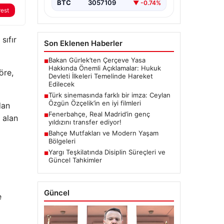
BTC
3057109
▼ -0.74%
rest
sıfır
Son Eklenen Haberler
Bakan Gürlek’ten Çerçeve Yasa
■
Hakkında Önemli Açıklamalar: Hukuk
öre,
Devleti İlkeleri Temelinde Hareket
Edilecek
Türk sinemasında farklı bir imza: Ceylan
■
Özgün Özçelik’in en iyi filmleri
dan
Fenerbahçe, Real Madrid’in genç
■
L alan
yıldızını transfer ediyor!
Bahçe Mutfakları ve Modern Yaşam
■
Bölgeleri
Yargı Teşkilatında Disiplin Süreçleri ve
■
Güncel Tahkimler
Güncel
e