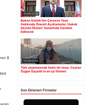
06/08/2026
Bakan Gürlek’ten Çerçeve Yasa
Hakkında Önemli Açıklamalar: Hukuk
Devleti İlkeleri Temelinde Hareket
Edilecek
ının 8
05/08/2026
Türk sinemasında farklı bir imza: Ceylan
Özgün Özçelik’in en iyi filmleri
maya
ı
Son Eklenen Firmalar
veren