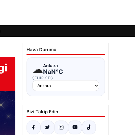
ı
Hava Durumu
gi
☁
Ankara
NaN°C
ŞEHIR SEÇ
Bizi Takip Edin