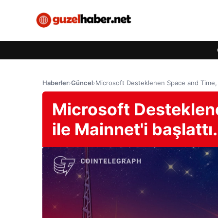
Haberler
›
Güncel
›
Microsoft Desteklenen Space and Time, Sıf
Microsoft Desteklene
ile Mainnet'i başlattı.