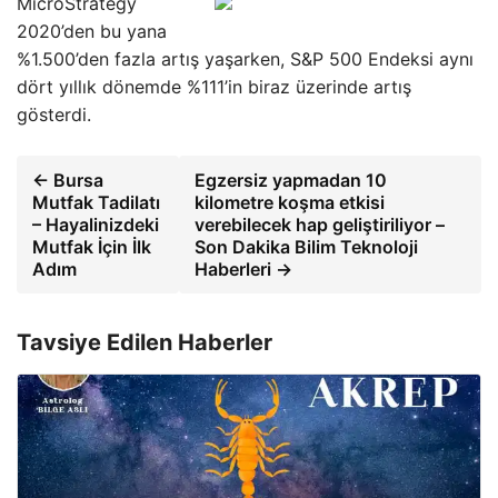
MicroStrategy
2020’den bu yana
%1.500’den fazla artış yaşarken, S&P 500 Endeksi aynı
dört yıllık dönemde %111’in biraz üzerinde artış
gösterdi.
← Bursa
Egzersiz yapmadan 10
Mutfak Tadilatı
kilometre koşma etkisi
– Hayalinizdeki
verebilecek hap geliştiriliyor –
Mutfak İçin İlk
Son Dakika Bilim Teknoloji
Adım
Haberleri →
Tavsiye Edilen Haberler