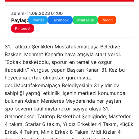
admin
•
11.09.2023 01:00
Paylaş:
Twitter
Facebook
WhatsApp
Reddit
Pinterest
31. Tatlıtop Şenlikleri Mustafakemalpaşa Belediye
Başkanı Mehmet Kanar’ın hava atışıyla start verdi.
‘’Sokak basketbolu, sporun en temel ve özgür
ifadesidir.’’ Vurgusu yapan Başkan Kanar, 31. Kez bu
heyecana ortak olmaktan gururluyuz.
dedi.Mustafakemalpaşa Belediyesinin 31 yıldır ev
sahipliği yaptığı etkinlik ilçenin merkezi konumunda
bulunan Adnan Menderes Meydanı’nda her yaştan
sporseverin katılımıyla rekor sayıya ulaştı.31.
Geleneneksel Tatlıtop Basketbol Şenliğinde; Masterler
4 takım, Starlar 6 takım, Yıldız Erkekler 4 Takım, Küçük
Erkek 4 Takım, Minik Erkek 8 Takım, Midi Kızlar 4