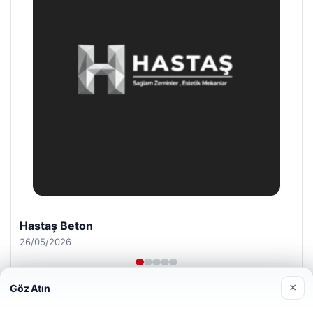
Prenses Night Club
29/04/2026
×
Göz Atın
Web sitemizi nasıl kullandığınızı daha iyi anlayabilmek,