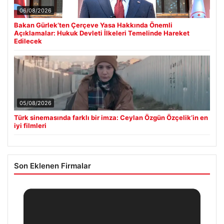
06/08/2026
Bakan Gürlek’ten Çerçeve Yasa Hakkında Önemli
Açıklamalar: Hukuk Devleti İlkeleri Temelinde Hareket
Edilecek
05/08/2026
Türk sinemasında farklı bir imza: Ceylan Özgün Özçelik’in en
iyi filmleri
Son Eklenen Firmalar