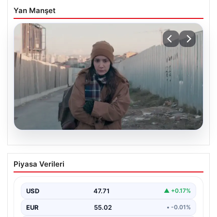
Yan Manşet
05.08.2026
Türk sinemasında farklı bir imza: Ceylan
Piyasa Verileri
Özgün Özçelik’in en iyi filmleri
USD
47.71
▲ +0.17%
EUR
55.02
• -0.01%