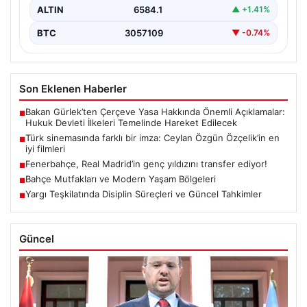
ALTIN
6584.1
▲ +1.41%
BTC
3057109
▼ -0.74%
Son Eklenen Haberler
Bakan Gürlek’ten Çerçeve Yasa Hakkında Önemli Açıklamalar:
■
Hukuk Devleti İlkeleri Temelinde Hareket Edilecek
Türk sinemasında farklı bir imza: Ceylan Özgün Özçelik’in en
■
iyi filmleri
Fenerbahçe, Real Madrid’in genç yıldızını transfer ediyor!
■
Bahçe Mutfakları ve Modern Yaşam Bölgeleri
■
Yargı Teşkilatında Disiplin Süreçleri ve Güncel Tahkimler
■
Güncel