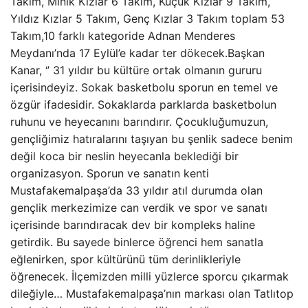
Takım, Minik Kızlar 6 Takım, Küçük Kızlar 9 Takım,
Yıldız Kızlar 5 Takım, Genç Kızlar 3 Takım toplam 53
Takım,10 farklı kategoride Adnan Menderes
Meydanı’nda 17 Eylül’e kadar ter dökecek.Başkan
Kanar, ‘’ 31 yıldır bu kültüre ortak olmanın gururu
içerisindeyiz. Sokak basketbolu sporun en temel ve
özgür ifadesidir. Sokaklarda parklarda basketbolun
ruhunu ve heyecanını barındırır. Çocukluğumuzun,
gençliğimiz hatıralarını taşıyan bu şenlik sadece benim
değil koca bir neslin heyecanla beklediği bir
organizasyon. Sporun ve sanatın kenti
Mustafakemalpaşa’da 33 yıldır atıl durumda olan
gençlik merkezimize can verdik ve spor ve sanatı
içerisinde barındıracak dev bir kompleks haline
getirdik. Bu sayede binlerce öğrenci hem sanatla
eğlenirken, spor kültürünü tüm derinlikleriyle
öğrenecek. İlçemizden milli yüzlerce sporcu çıkarmak
dileğiyle… Mustafakemalpaşa’nın markası olan Tatlıtop