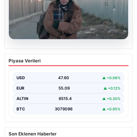
05.08.2026
Türk sinemasında farklı bir imza: Ceylan
Piyasa Verileri
Özgün Özçelik’in en iyi filmleri
USD
47.60
▲ +0.06%
EUR
55.09
▲ +0.12%
ALTIN
6515.4
▲ +0.30%
BTC
3079096
▲ +0.95%
Son Eklenen Haberler