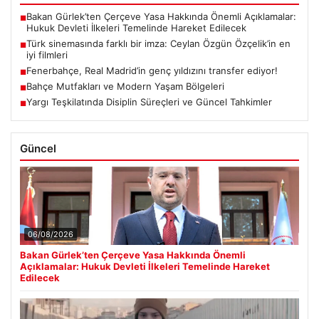
Bakan Gürlek’ten Çerçeve Yasa Hakkında Önemli Açıklamalar:
■
Hukuk Devleti İlkeleri Temelinde Hareket Edilecek
Türk sinemasında farklı bir imza: Ceylan Özgün Özçelik’in en
■
iyi filmleri
Fenerbahçe, Real Madrid’in genç yıldızını transfer ediyor!
■
Bahçe Mutfakları ve Modern Yaşam Bölgeleri
■
Yargı Teşkilatında Disiplin Süreçleri ve Güncel Tahkimler
■
Güncel
06/08/2026
Bakan Gürlek’ten Çerçeve Yasa Hakkında Önemli
Açıklamalar: Hukuk Devleti İlkeleri Temelinde Hareket
Edilecek