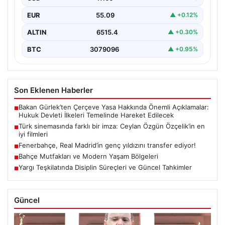
EUR
55.09
▲ +0.12%
ALTIN
6515.4
▲ +0.30%
BTC
3079096
▲ +0.95%
Son Eklenen Haberler
Bakan Gürlek’ten Çerçeve Yasa Hakkında Önemli Açıklamalar:
■
Hukuk Devleti İlkeleri Temelinde Hareket Edilecek
Türk sinemasında farklı bir imza: Ceylan Özgün Özçelik’in en
■
iyi filmleri
Fenerbahçe, Real Madrid’in genç yıldızını transfer ediyor!
■
Bahçe Mutfakları ve Modern Yaşam Bölgeleri
■
Yargı Teşkilatında Disiplin Süreçleri ve Güncel Tahkimler
■
Güncel