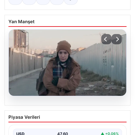
Yan Manşet
05.08.2026
Türk sinemasında farklı bir imza: Ceylan
Piyasa Verileri
Özgün Özçelik’in en iyi filmleri
USD
47.60
▲ +0.06%