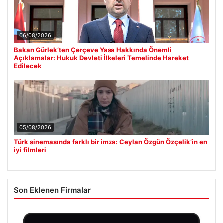
06/08/2026
Bakan Gürlek’ten Çerçeve Yasa Hakkında Önemli
Açıklamalar: Hukuk Devleti İlkeleri Temelinde Hareket
Edilecek
05/08/2026
Türk sinemasında farklı bir imza: Ceylan Özgün Özçelik’in en
iyi filmleri
Son Eklenen Firmalar