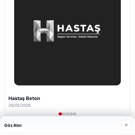
Prenses Night Club
29/04/2026
×
Göz Atın
Web sitemizi nasıl kullandığınızı daha iyi anlayabilmek,