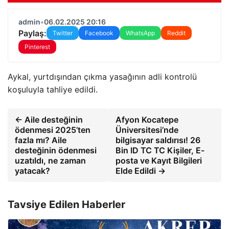
admin
•
06.02.2025 20:16
Paylaş:
Twitter
Facebook
WhatsApp
Reddit
Pinterest
Aykal, yurtdışından çıkma yasağının adli kontrolü
koşuluyla tahliye edildi.
← Aile desteğinin
Afyon Kocatepe
ödenmesi 2025’ten
Üniversitesi’nde
fazla mı? Aile
bilgisayar saldırısı! 26
desteğinin ödenmesi
Bin ID TC TC Kişiler, E-
uzatıldı, ne zaman
posta ve Kayıt Bilgileri
yatacak?
Elde Edildi →
Tavsiye Edilen Haberler