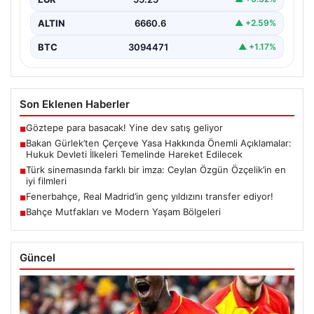
dönemi başlatacak çerçeve yasanın yürürlüğe
girmesiyle…
ALTIN
6660.6
▲ +2.59%
BTC
3094471
▲ +1.17%
Son Eklenen Haberler
Göztepe para basacak! Yine dev satış geliyor
■
Bakan Gürlek’ten Çerçeve Yasa Hakkında Önemli Açıklamalar:
■
Hukuk Devleti İlkeleri Temelinde Hareket Edilecek
Türk sinemasında farklı bir imza: Ceylan Özgün Özçelik’in en
■
iyi filmleri
Fenerbahçe, Real Madrid’in genç yıldızını transfer ediyor!
■
Bahçe Mutfakları ve Modern Yaşam Bölgeleri
■
Güncel