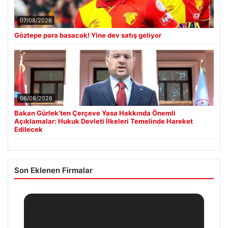
07/08/2026
Göztepe para basacak! Yine dev satış geliyor
06/08/2026
Bakan Gürlek’ten Çerçeve Yasa Hakkında Önemli
Açıklamalar: Hukuk Devleti İlkeleri Temelinde Hareket
Edilecek
Son Eklenen Firmalar