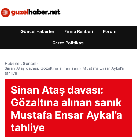
Güncel Haberler
Firma Rehberi
Forum
Çerez Politikası
Haberler
›
Güncel
›
Sinan Ataş davası: Gözaltına alınan sanık Mustafa Ensar Aykal’a
tahliye
Sinan Ataş davası:
Gözaltına alınan sanık
Mustafa Ensar Aykal’a
tahliye