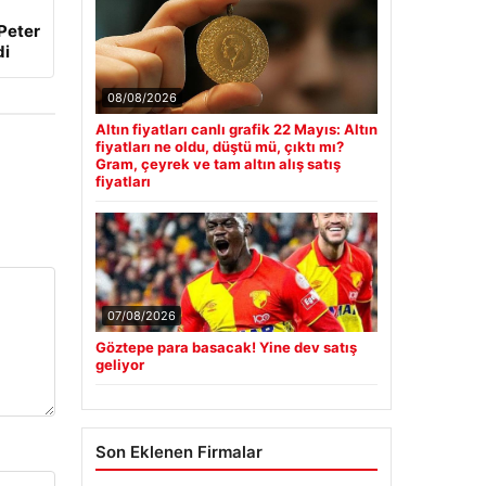
Peter
di
08/08/2026
Altın fiyatları canlı grafik 22 Mayıs: Altın
fiyatları ne oldu, düştü mü, çıktı mı?
Gram, çeyrek ve tam altın alış satış
fiyatları
07/08/2026
Göztepe para basacak! Yine dev satış
geliyor
Son Eklenen Firmalar