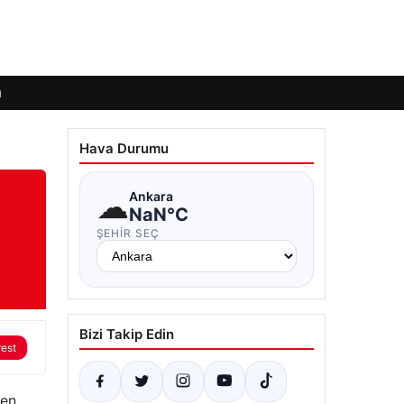
ı
Hava Durumu
☁
Ankara
NaN°C
ŞEHIR SEÇ
Bizi Takip Edin
rest
den