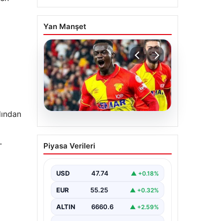
Yan Manşet
dından
07.08.2026
Göztepe para basacak!
Piyasa Verileri
T
Yine dev satış geliyor
USD
47.74
▲ +0.18%
EUR
55.25
▲ +0.32%
ALTIN
6660.6
▲ +2.59%