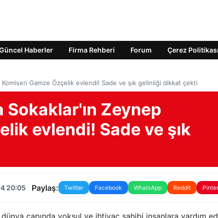
Güncel Haberler
Firma Rehberi
Forum
Çerez Politikas
omiseri Gamze Özçelik evlendi! Sade ve şık gelinliği dikkat çekti
 Sokaklar'ın Zeynep
ik evlendi! Sade ve şık
Paylaş:
24 20:05
Twitter
Facebook
WhatsApp
Reddit
Pinte
dünya çapında yoksul ve ihtiyaç sahibi insanlara yardım e