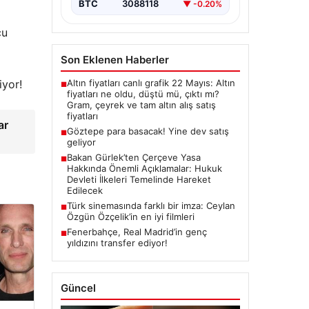
BTC
3088118
▼ -0.20%
cu
Son Eklenen Haberler
iyor!
Altın fiyatları canlı grafik 22 Mayıs: Altın
■
fiyatları ne oldu, düştü mü, çıktı mı?
Gram, çeyrek ve tam altın alış satış
fiyatları
ar
Göztepe para basacak! Yine dev satış
■
geliyor
Bakan Gürlek’ten Çerçeve Yasa
■
Hakkında Önemli Açıklamalar: Hukuk
Devleti İlkeleri Temelinde Hareket
Edilecek
Türk sinemasında farklı bir imza: Ceylan
■
Özgün Özçelik’in en iyi filmleri
Fenerbahçe, Real Madrid’in genç
■
yıldızını transfer ediyor!
Güncel