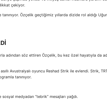
ikkat çekiyor.
tanınıyor. Özçelik geçtiğimiz yıllarda dizide rol aldığı Uğur
Dİ
la adından söz ettiren Özçelik, bu kez özel hayatıyla da a
sıllı Avustralyalı oyuncu Reshad Strik ile evlendi. Strik, TR
ogramla tanınıyor.
fte sosyal medyadan “tebrik” mesajları yağdı.