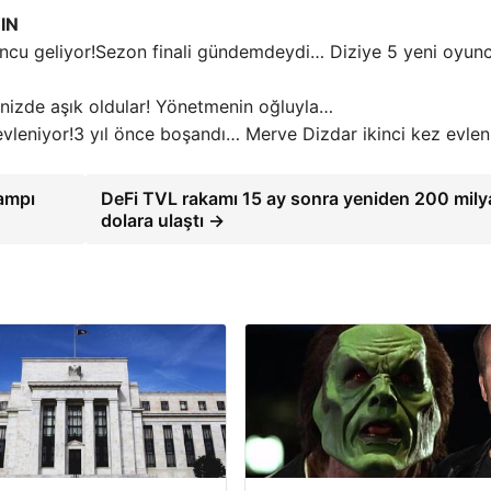
IN
Sezon finali gündemdeydi… Diziye 5 yeni oyun
nizde aşık oldular! Yönetmenin oğluyla…
3 yıl önce boşandı… Merve Dizdar ikinci kez evlen
kampı
DeFi TVL rakamı 15 ay sonra yeniden 200 mily
dolara ulaştı →