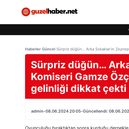
Haberler
›
Güncel
›
Sürpriz düğün… Arka Sokaklar'ın Zeynep K
Sürpriz düğün… Arka
Komiseri Gamze Özçel
gelinliği dikkat çekti
admin
•
08.06.2024 20:05
•
Güncellendi: 08.06.20
Oyunculuğu bıraktıktan sonra kurduğu dernekle 