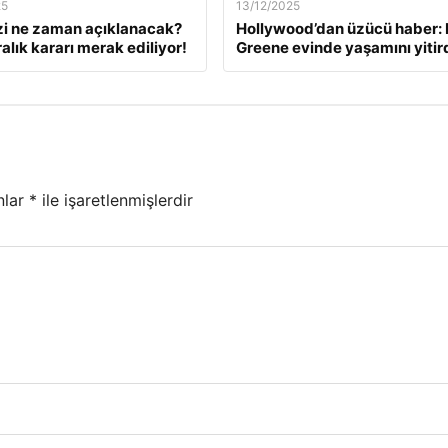
25
13/12/2025
zi ne zaman açıklanacak?
Hollywood’dan üzücü haber: 
alık kararı merak ediliyor!
Greene evinde yaşamını yitir
nlar
*
ile işaretlenmişlerdir