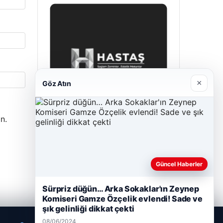
×
Göz Atın
n.
Prenses Night Club
29/04/2026
Güncel Haberler
Sürpriz düğün… Arka Sokaklar'ın Zeynep
Komiseri Gamze Özçelik evlendi! Sade ve
şık gelinliği dikkat çekti
08/06/2024