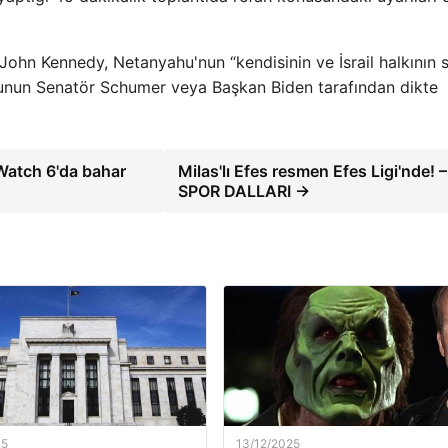
ohn Kennedy, Netanyahu'nun “kendisinin ve İsrail halkının 
unun Senatör Schumer veya Başkan Biden tarafından dikte
Watch 6'da bahar
Milas'lı Efes resmen Efes Ligi'nde! –
SPOR DALLARI →
25
13/12/2025