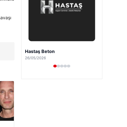
savaşı
Prenses Night Club
29/04/2026