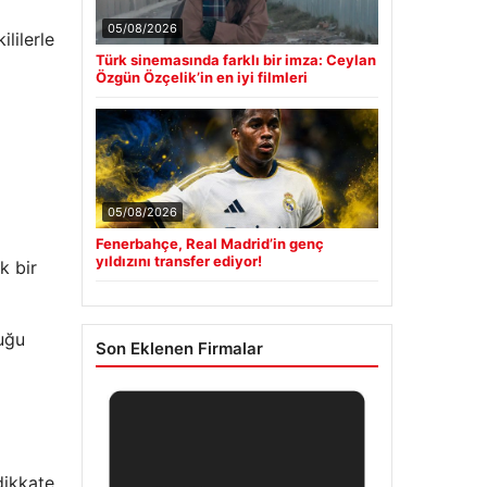
05/08/2026
lilerle
Türk sinemasında farklı bir imza: Ceylan
Özgün Özçelik’in en iyi filmleri
05/08/2026
Fenerbahçe, Real Madrid’in genç
yıldızını transfer ediyor!
k bir
duğu
Son Eklenen Firmalar
dikkate