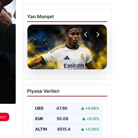
Yan Manşet
05.08.2026
Fenerbahçe, Real
Piyasa Verileri
Madrid’in genç yıldızını
transfer ediyor!
USD
47.60
▲ +0.06%
rest
EUR
55.09
▲ +0.12%
ALTIN
6515.4
▲ +0.30%