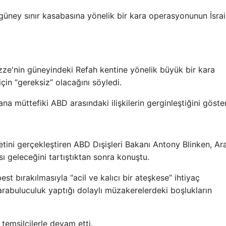
güney sınır kasabasına yönelik bir kara operasyonunun İsrail
azze'nin güneyindeki Refah kentine yönelik büyük bir kara
çin “gereksiz” olacağını söyledi.
 ana müttefiki ABD arasındaki ilişkilerin gerginleştiğini göster
tini gerçekleştiren ABD Dışişleri Bakanı Antony Blinken, Ar
ı geleceğini tartıştıktan sonra konuştu.
best bırakılmasıyla “acil ve kalıcı bir ateşkese” ihtiyaç
arabuluculuk yaptığı dolaylı müzakerelerdeki boşlukların
emsilcilerle devam etti.