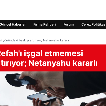
Güncel Haberler
Firma Rehberi
Forum
Çerez Politikas
i yönündeki baskıyı artırıyor; Netanyahu kararlı
Refah'ı işgal etmemesi
tırıyor; Netanyahu kararlı