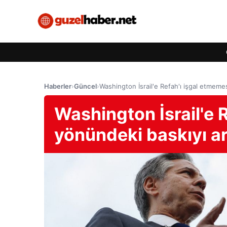
Haberler
›
Güncel
›
Washington İsrail'e Refah'ı işgal etmemes
Washington İsrail'e 
yönündeki baskıyı ar