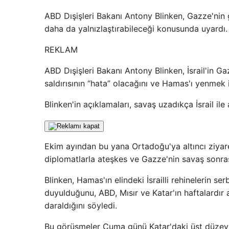
ABD Dışişleri Bakanı Antony Blinken, Gazze'nin 
daha da yalnızlaştırabileceği konusunda uyardı.
REKLAM
ABD Dışişleri Bakanı Antony Blinken, İsrail'in G
saldırısının “hata” olacağını ve Hamas'ı yenmek i
Blinken'in açıklamaları, savaş uzadıkça İsrail ile
Ekim ayından bu yana Ortadoğu'ya altıncı ziyare
diplomatlarla ateşkes ve Gazze'nin savaş sonras
Blinken, Hamas'ın elindeki İsrailli rehinelerin ser
duyulduğunu, ABD, Mısır ve Katar'ın haftalardır 
daraldığını söyledi.
Bu görüşmeler Cuma günü Katar'daki üst düzey t