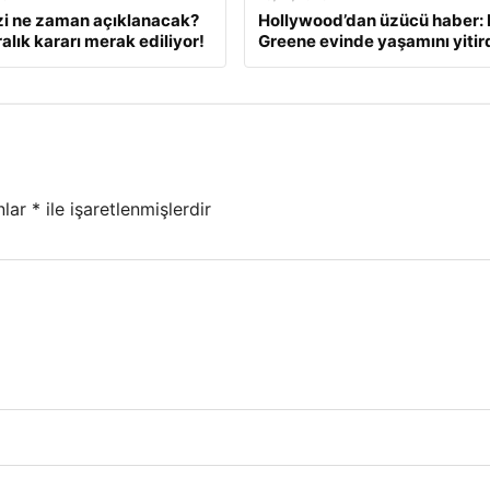
zi ne zaman açıklanacak?
Hollywood’dan üzücü haber: 
alık kararı merak ediliyor!
Greene evinde yaşamını yitir
nlar
*
ile işaretlenmişlerdir