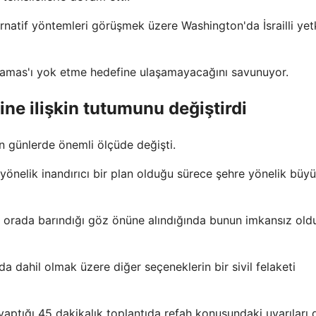
natif yöntemleri görüşmek üzere Washington'da İsrailli yetki
n Hamas'ı yok etme hedefine ulaşamayacağını savunuyor.
ine ilişkin tutumunu değiştirdi
 günlerde önemli ölçüde değişti.
yönelik inandırıcı bir plan olduğu sürece şehre yönelik büyü
nın orada barındığı göz önüne alındığında bunun imkansız ol
 dahil olmak üzere diğer seçeneklerin bir sivil felaketi
ptığı 45 dakikalık toplantıda refah konusundaki uyarıları 