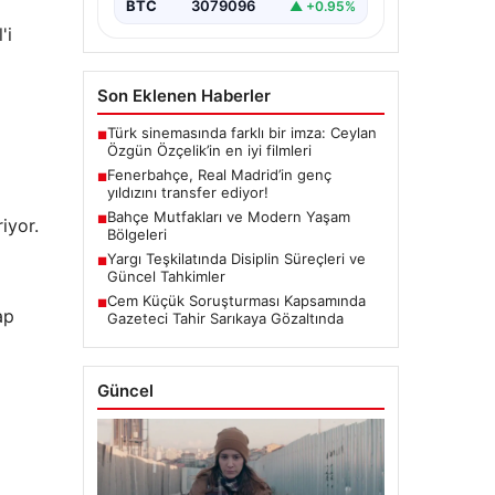
BTC
3079096
▲ +0.95%
'i
Son Eklenen Haberler
Türk sinemasında farklı bir imza: Ceylan
■
Özgün Özçelik’in en iyi filmleri
Fenerbahçe, Real Madrid’in genç
■
yıldızını transfer ediyor!
Bahçe Mutfakları ve Modern Yaşam
■
iyor.
Bölgeleri
Yargı Teşkilatında Disiplin Süreçleri ve
■
Güncel Tahkimler
Cem Küçük Soruşturması Kapsamında
■
ap
Gazeteci Tahir Sarıkaya Gözaltında
Güncel