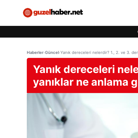
Haberler
›
Güncel
›
Yanık dereceleri nelerdir? 1., 2. ve 3. de
Yanık dereceleri neler
yanıklar ne anlama g