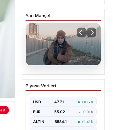
Yan Manşet
05.08.2026
Türk sinemasında farklı
Piyasa Verileri
bir imza: Ceylan Özgün
Özçelik’in en iyi filmleri
USD
47.71
▲ +0.17%
rest
EUR
55.02
• -0.01%
ALTIN
6584.1
▲ +1.41%