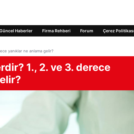
Güncel Haberler
Firma Rehberi
Forum
Çerez Politikas
rece yanıklar ne anlama gelir?
dir? 1., 2. ve 3. derece
elir?