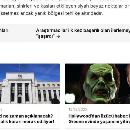
arları, sinirleri ve kasları etkileyen siyah beyaz noktalar o
 hissetmez ancak yanık bölgesi tehlike altındadır.
ları
Araştırmacılar ilk kez başarılı olan ilerleme
“şaşırdı” →
25
13/12/2025
zi ne zaman açıklanacak?
Hollywood’dan üzücü haber: 
alık kararı merak ediliyor!
Greene evinde yaşamını yitir