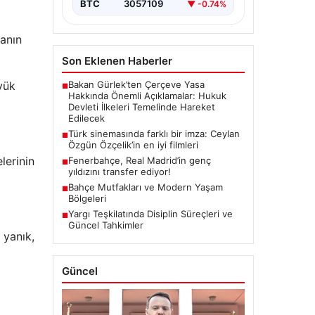
BTC
3057109
▼ -0.74%
tanın
Son Eklenen Haberler
Bakan Gürlek’ten Çerçeve Yasa
yük
■
Hakkında Önemli Açıklamalar: Hukuk
Devleti İlkeleri Temelinde Hareket
Edilecek
Türk sinemasında farklı bir imza: Ceylan
■
Özgün Özçelik’in en iyi filmleri
lerinin
Fenerbahçe, Real Madrid’in genç
■
yıldızını transfer ediyor!
Bahçe Mutfakları ve Modern Yaşam
■
Bölgeleri
Yargı Teşkilatında Disiplin Süreçleri ve
■
Güncel Tahkimler
 yanık,
Güncel