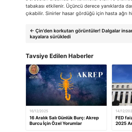
tabakası etkilenir. Üçüncü derece yanıklarda dam
çıkabilir. Sinirler hasar gördüğü için hasta ağrı
← Çin'den korkutan görüntüler! Dalgalar insan
kayalara sürükledi
Tavsiye Edilen Haberler
16/12/2025
14/12/20
16 Aralık Salı Günlük Burç: Akrep
FED fai
Burcu İçin Özel Yorumlar
2025 Ar