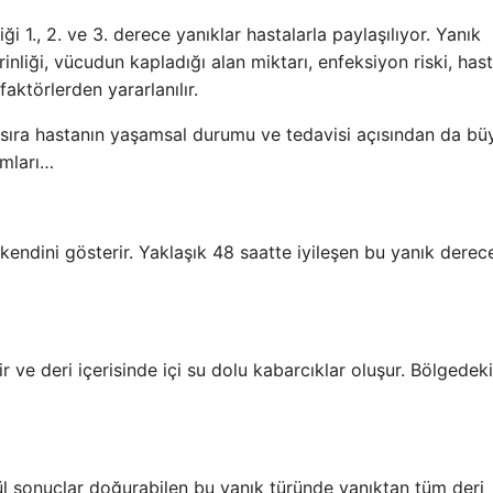
ği 1., 2. ve 3. derece yanıklar hastalarla paylaşılıyor. Yanık
rinliği, vücudun kapladığı alan miktarı, enfeksiyon riski, has
faktörlerden yararlanılır.
ı sıra hastanın yaşamsal durumu ve tedavisi açısından da bü
amları…
 kendini gösterir. Yaklaşık 48 saatte iyileşen bu yanık derece
ve deri içerisinde içi su dolu kabarcıklar oluşur. Bölgedeki
cül sonuçlar doğurabilen bu yanık türünde yanıktan tüm deri