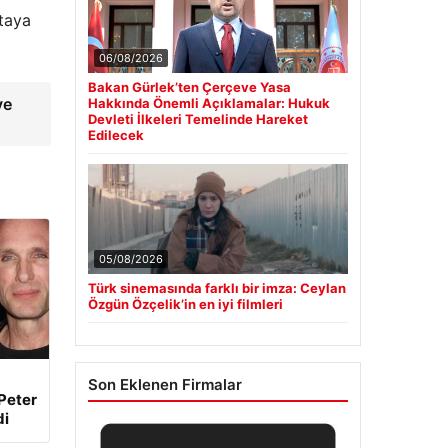
rtaya
06/08/2026
Bakan Gürlek’ten Çerçeve Yasa
ye
Hakkında Önemli Açıklamalar: Hukuk
Devleti İlkeleri Temelinde Hareket
Edilecek
05/08/2026
Türk sinemasında farklı bir imza: Ceylan
Özgün Özçelik’in en iyi filmleri
Son Eklenen Firmalar
Peter
di