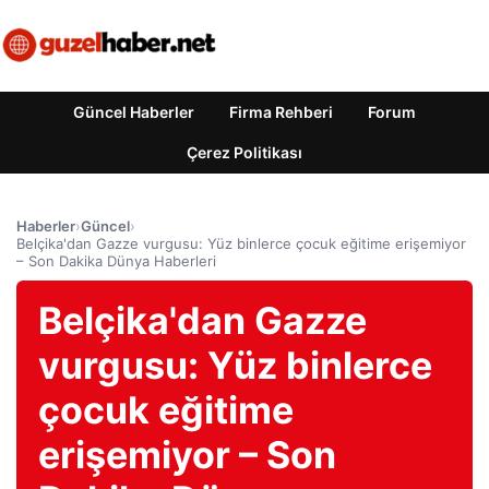
Güncel Haberler
Firma Rehberi
Forum
Çerez Politikası
Haberler
›
Güncel
›
Belçika'dan Gazze vurgusu: Yüz binlerce çocuk eğitime erişemiyor
– Son Dakika Dünya Haberleri
Belçika'dan Gazze
vurgusu: Yüz binlerce
çocuk eğitime
erişemiyor – Son