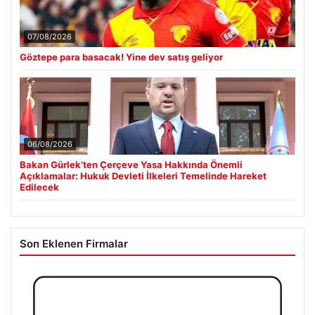
07/08/2026
Göztepe para basacak! Yine dev satış geliyor
06/08/2026
Bakan Gürlek’ten Çerçeve Yasa Hakkında Önemli
Açıklamalar: Hukuk Devleti İlkeleri Temelinde Hareket
Edilecek
Son Eklenen Firmalar