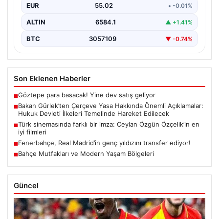
EUR
55.02
• -0.01%
ALTIN
6584.1
▲ +1.41%
BTC
3057109
▼ -0.74%
Son Eklenen Haberler
Göztepe para basacak! Yine dev satış geliyor
■
Bakan Gürlek’ten Çerçeve Yasa Hakkında Önemli Açıklamalar:
■
Hukuk Devleti İlkeleri Temelinde Hareket Edilecek
Türk sinemasında farklı bir imza: Ceylan Özgün Özçelik’in en
■
iyi filmleri
Fenerbahçe, Real Madrid’in genç yıldızını transfer ediyor!
■
Bahçe Mutfakları ve Modern Yaşam Bölgeleri
■
Güncel