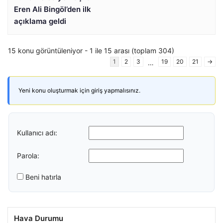
Eren Ali Bingöl’den ilk
açıklama geldi
15 konu görüntüleniyor - 1 ile 15 arası (toplam 304)
1
2
3
19
20
21
→
…
Yeni konu oluşturmak için giriş yapmalısınız.
Kullanıcı adı:
Parola:
Beni hatırla
Hava Durumu