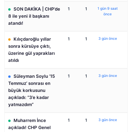
SON DAKİKA | CHP’de
1
1
1 gün 9 saat
önce
8 ile yeni il başkanı
atandı!
Kılıçdaroğlu yıllar
1
1
3 gün önce
sonra kürsüye çıktı,
üzerine gül yaprakları
atıldı
Süleyman Soylu ’15
1
1
3 gün önce
Temmuz’ sonrası en
büyük korkusunu
açıkladı: “3’e kadar
yatmazdım”
Muharrem İnce
1
1
3 gün önce
açıkladı! CHP Genel