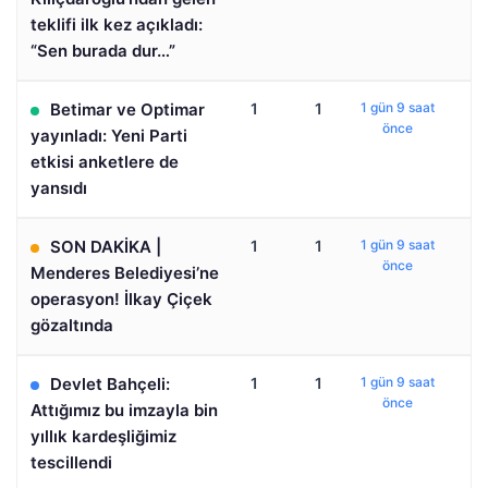
teklifi ilk kez açıkladı:
“Sen burada dur…”
Betimar ve Optimar
1
1
1 gün 9 saat
önce
yayınladı: Yeni Parti
etkisi anketlere de
yansıdı
SON DAKİKA |
1
1
1 gün 9 saat
önce
Menderes Belediyesi’ne
operasyon! İlkay Çiçek
gözaltında
Devlet Bahçeli:
1
1
1 gün 9 saat
önce
Attığımız bu imzayla bin
yıllık kardeşliğimiz
tescillendi