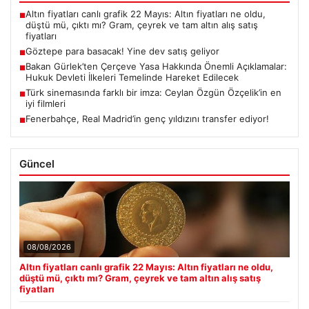
Altın fiyatları canlı grafik 22 Mayıs: Altın fiyatları ne oldu,
■
düştü mü, çıktı mı? Gram, çeyrek ve tam altın alış satış
fiyatları
Göztepe para basacak! Yine dev satış geliyor
■
Bakan Gürlek’ten Çerçeve Yasa Hakkında Önemli Açıklamalar:
■
Hukuk Devleti İlkeleri Temelinde Hareket Edilecek
Türk sinemasında farklı bir imza: Ceylan Özgün Özçelik’in en
■
iyi filmleri
Fenerbahçe, Real Madrid’in genç yıldızını transfer ediyor!
■
Güncel
08/08/2026
Altın fiyatları canlı grafik 22 Mayıs: Altın fiyatları ne oldu,
düştü mü, çıktı mı? Gram, çeyrek ve tam altın alış satış
fiyatları