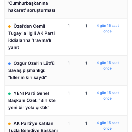
‘Cumhurbaşkanına
hakaret’ soruşturması
Özel’den Cemil
1
1
4 gün 15 saat
önce
Tugay’la ilgili AK Parti
iddialarına ‘travma’lı
yanıt
Özgür Özel’in Lütfü
1
1
4 gün 15 saat
önce
Savaş pişmanlığı:
“Ellerim kırılsaydı”
YENİ Parti Genel
1
1
4 gün 15 saat
önce
Başkanı Özel: “Birlikte
yeni bir yola çıktık”
AK Parti’ye katılan
1
1
4 gün 15 saat
önce
Tuzla Belediye Başkanı