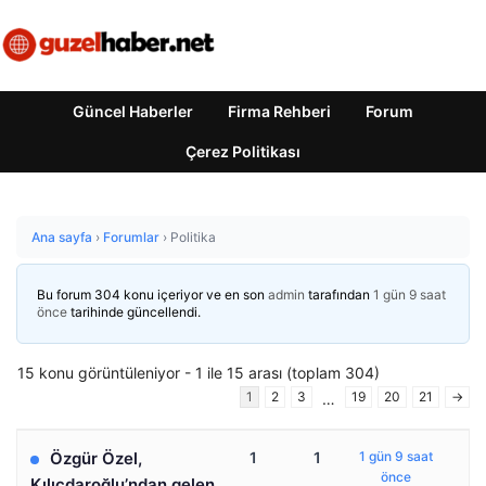
Güncel Haberler
Firma Rehberi
Forum
Çerez Politikası
Ana sayfa
›
Forumlar
›
Politika
Bu forum 304 konu içeriyor ve en son
admin
tarafından
1 gün 9 saat
önce
tarihinde güncellendi.
15 konu görüntüleniyor - 1 ile 15 arası (toplam 304)
1
2
3
19
20
21
→
…
Özgür Özel,
1
1
1 gün 9 saat
önce
Kılıçdaroğlu’ndan gelen