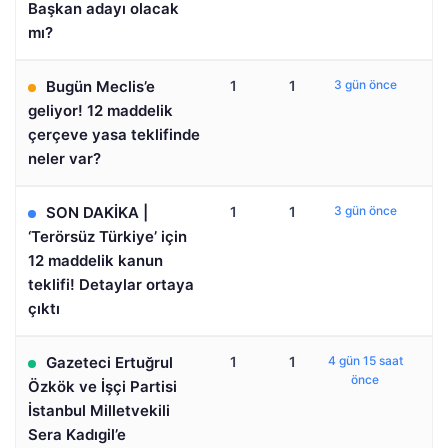
Başkan adayı olacak
mı?
Bugün Meclis’e
1
1
3 gün önce
geliyor! 12 maddelik
çerçeve yasa teklifinde
neler var?
SON DAKİKA |
1
1
3 gün önce
‘Terörsüz Türkiye’ için
12 maddelik kanun
teklifi! Detaylar ortaya
çıktı
Gazeteci Ertuğrul
1
1
4 gün 15 saat
önce
Özkök ve İşçi Partisi
İstanbul Milletvekili
Sera Kadıgil’e