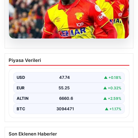
07.08.2026
Göztepe para basacak! Yine dev satış
Piyasa Verileri
geliyor
USD
47.74
▲ +0.18%
EUR
55.25
▲ +0.32%
ALTIN
6660.6
▲ +2.59%
BTC
3094471
▲ +1.17%
Son Eklenen Haberler