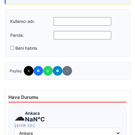
Kullanıcı adı:
Parola:
Beni hatırla
Paylaş:
Hava Durumu
☁
Ankara
NaN°C
ŞEHIR SEÇ