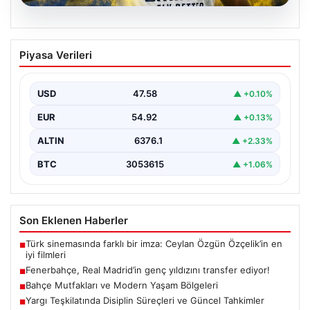
05.08.2026
Fenerbahçe, Real Madrid’in genç
Piyasa Verileri
yıldızını transfer ediyor!
USD
47.58
▲ +0.10%
EUR
54.92
▲ +0.13%
ALTIN
6376.1
▲ +2.33%
BTC
3053615
▲ +1.06%
Son Eklenen Haberler
Türk sinemasında farklı bir imza: Ceylan Özgün Özçelik’in en
■
iyi filmleri
Fenerbahçe, Real Madrid’in genç yıldızını transfer ediyor!
■
Bahçe Mutfakları ve Modern Yaşam Bölgeleri
■
Yargı Teşkilatında Disiplin Süreçleri ve Güncel Tahkimler
■