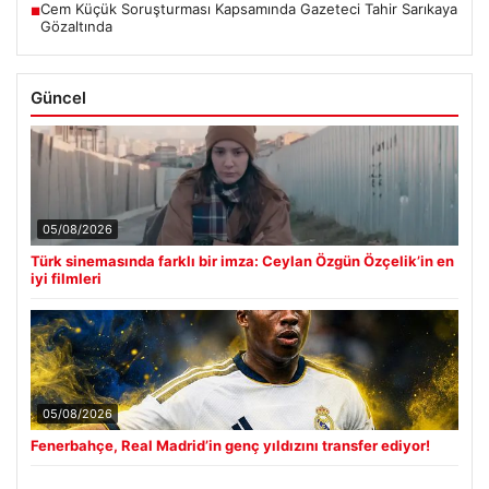
Cem Küçük Soruşturması Kapsamında Gazeteci Tahir Sarıkaya
■
Gözaltında
Güncel
05/08/2026
Türk sinemasında farklı bir imza: Ceylan Özgün Özçelik’in en
iyi filmleri
05/08/2026
Fenerbahçe, Real Madrid’in genç yıldızını transfer ediyor!