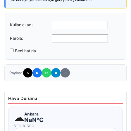
Kullanıcı adı:
Parola:
Beni hatırla
Paylaş:
Hava Durumu
☁
Ankara
NaN°C
ŞEHIR SEÇ