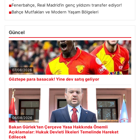
Fenerbahçe, Real Madrid’in genç yıldızını transfer ediyor!
■
Bahçe Mutfakları ve Modern Yaşam Bölgeleri
■
Güncel
07/08/2026
Göztepe para basacak! Yine dev satış geliyor
06/08/2026
Bakan Gürlek’ten Çerçeve Yasa Hakkında Önemli
Açıklamalar: Hukuk Devleti İlkeleri Temelinde Hareket
Edilecek