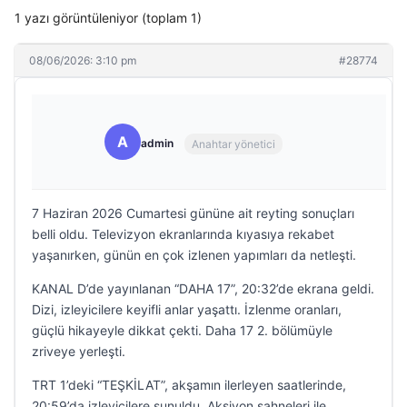
1 yazı görüntüleniyor (toplam 1)
08/06/2026: 3:10 pm
#28774
A
admin
Anahtar yönetici
7 Haziran 2026 Cumartesi gününe ait reyting sonuçları
belli oldu. Televizyon ekranlarında kıyasıya rekabet
yaşanırken, günün en çok izlenen yapımları da netleşti.
KANAL D’de yayınlanan “DAHA 17”, 20:32’de ekrana geldi.
Dizi, izleyicilere keyifli anlar yaşattı. İzlenme oranları,
güçlü hikayeyle dikkat çekti. Daha 17 2. bölümüyle
zriveye yerleşti.
TRT 1’deki “TEŞKİLAT”, akşamın ilerleyen saatlerinde,
20:59’da izleyicilere sunuldu. Aksiyon sahneleri ile