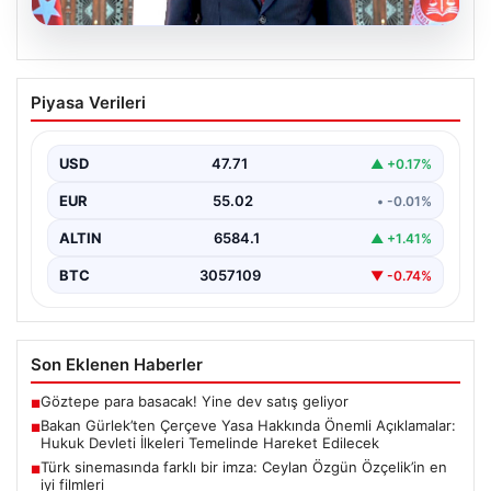
06.08.2026
Bakan Gürlek’ten Çerçeve Yasa
Piyasa Verileri
Hakkında Önemli Açıklamalar: Hukuk
Devleti İlkeleri Temelinde Hareket
Edilecek
USD
47.71
▲ +0.17%
Adalet Bakanı Akın Gürlek, terörle mücadelede yeni bir
EUR
55.02
• -0.01%
dönemi başlatacak çerçeve yasanın yürürlüğe
girmesiyle…
ALTIN
6584.1
▲ +1.41%
BTC
3057109
▼ -0.74%
Son Eklenen Haberler
Göztepe para basacak! Yine dev satış geliyor
■
Bakan Gürlek’ten Çerçeve Yasa Hakkında Önemli Açıklamalar:
■
Hukuk Devleti İlkeleri Temelinde Hareket Edilecek
Türk sinemasında farklı bir imza: Ceylan Özgün Özçelik’in en
■
iyi filmleri