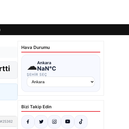
ı
Hava Durumu
☁
Ankara
tti
NaN°C
ŞEHIR SEÇ
Bizi Takip Edin
#25362