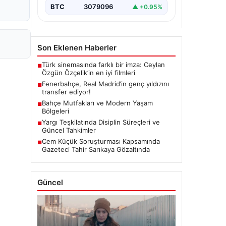
BTC
3079096
▲ +0.95%
Son Eklenen Haberler
Türk sinemasında farklı bir imza: Ceylan
■
Özgün Özçelik’in en iyi filmleri
Fenerbahçe, Real Madrid’in genç yıldızını
■
transfer ediyor!
Bahçe Mutfakları ve Modern Yaşam
■
Bölgeleri
Yargı Teşkilatında Disiplin Süreçleri ve
■
Güncel Tahkimler
Cem Küçük Soruşturması Kapsamında
■
Gazeteci Tahir Sarıkaya Gözaltında
Güncel