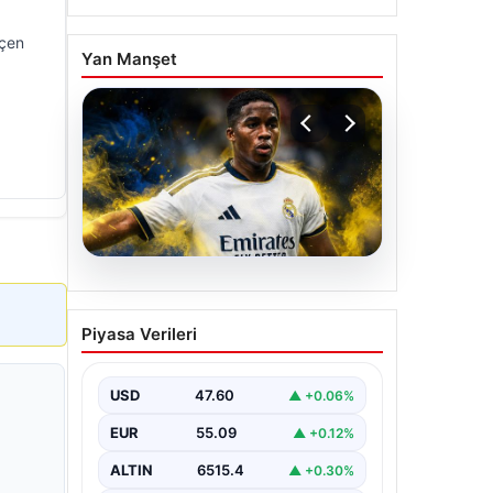
eçen
Yan Manşet
05.08.2026
Fenerbahçe, Real
Piyasa Verileri
Madrid’in genç yıldızını
transfer ediyor!
USD
47.60
▲ +0.06%
EUR
55.09
▲ +0.12%
ALTIN
6515.4
▲ +0.30%