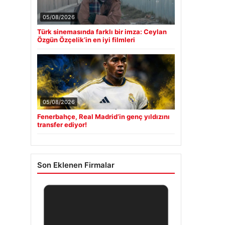
05/08/2026
Türk sinemasında farklı bir imza: Ceylan
Özgün Özçelik’in en iyi filmleri
05/08/2026
Fenerbahçe, Real Madrid’in genç yıldızını
transfer ediyor!
Son Eklenen Firmalar