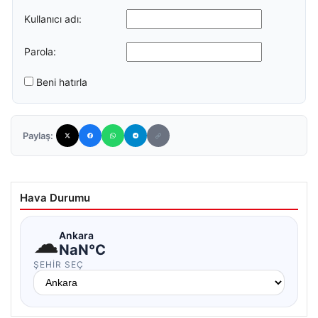
Kullanıcı adı:
Parola:
Beni hatırla
Paylaş:
Hava Durumu
☁
Ankara
NaN°C
ŞEHIR SEÇ