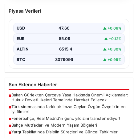
Türk sinemasında farklı bir imza: Ceylan
Piyasa Verileri
Özgün Özçelik’in en iyi filmleri
USD
47.60
▲ +0.06%
EUR
55.09
▲ +0.12%
ALTIN
6515.4
▲ +0.30%
BTC
3079096
▲ +0.95%
Son Eklenen Haberler
Bakan Gürlek’ten Çerçeve Yasa Hakkında Önemli Açıklamalar:
■
Hukuk Devleti İlkeleri Temelinde Hareket Edilecek
Türk sinemasında farklı bir imza: Ceylan Özgün Özçelik’in en
■
iyi filmleri
Fenerbahçe, Real Madrid’in genç yıldızını transfer ediyor!
■
Bahçe Mutfakları ve Modern Yaşam Bölgeleri
■
Yargı Teşkilatında Disiplin Süreçleri ve Güncel Tahkimler
■