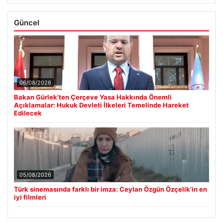
Güncel
06/08/2026
Bakan Gürlek’ten Çerçeve Yasa Hakkında Önemli
Açıklamalar: Hukuk Devleti İlkeleri Temelinde Hareket
Edilecek
05/08/2026
Türk sinemasında farklı bir imza: Ceylan Özgün Özçelik’in en
iyi filmleri