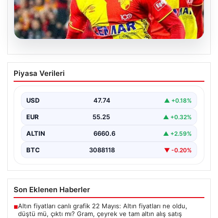
07.08.2026
Göztepe para basacak! Yine dev satış
Piyasa Verileri
geliyor
USD
47.74
▲ +0.18%
EUR
55.25
▲ +0.32%
ALTIN
6660.6
▲ +2.59%
BTC
3088118
▼ -0.20%
Son Eklenen Haberler
Altın fiyatları canlı grafik 22 Mayıs: Altın fiyatları ne oldu,
■
düştü mü, çıktı mı? Gram, çeyrek ve tam altın alış satış