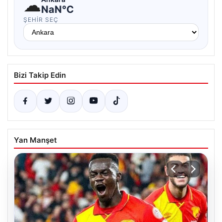
☁
NaN°C
ŞEHIR SEÇ
Bizi Takip Edin
Yan Manşet