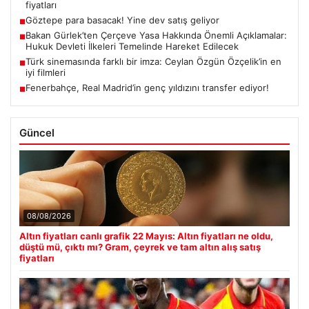
fiyatları
Göztepe para basacak! Yine dev satış geliyor
■
Bakan Gürlek’ten Çerçeve Yasa Hakkında Önemli Açıklamalar:
■
Hukuk Devleti İlkeleri Temelinde Hareket Edilecek
Türk sinemasında farklı bir imza: Ceylan Özgün Özçelik’in en
■
iyi filmleri
Fenerbahçe, Real Madrid’in genç yıldızını transfer ediyor!
■
Güncel
08/08/2026
Altın fiyatları canlı grafik 22 Mayıs: Altın fiyatları ne oldu,
düştü mü, çıktı mı? Gram, çeyrek ve tam altın alış satış
fiyatları