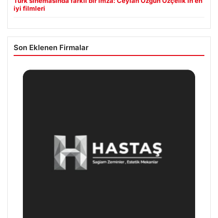
Türk sinemasında farklı bir imza: Ceylan Özgün Özçelik’in en
iyi filmleri
Son Eklenen Firmalar