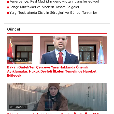
Fenerbahçe, Real Madrid’in genç yıldızını transfer ediyor!
■
Bahçe Mutfakları ve Modern Yaşam Bölgeleri
■
Yargı Teşkilatında Disiplin Süreçleri ve Güncel Tahkimler
■
Güncel
06/08/2026
Bakan Gürlek’ten Çerçeve Yasa Hakkında Önemli
Açıklamalar: Hukuk Devleti İlkeleri Temelinde Hareket
Edilecek
05/08/2026