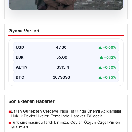
05.08.2026
Türk sinemasında farklı bir imza: Ceylan
Piyasa Verileri
Özgün Özçelik’in en iyi filmleri
USD
47.60
▲ +0.06%
EUR
55.09
▲ +0.12%
ALTIN
6515.4
▲ +0.30%
BTC
3079096
▲ +0.95%
Son Eklenen Haberler
Bakan Gürlek’ten Çerçeve Yasa Hakkında Önemli Açıklamalar:
■
Hukuk Devleti İlkeleri Temelinde Hareket Edilecek
Türk sinemasında farklı bir imza: Ceylan Özgün Özçelik’in en
■
iyi filmleri